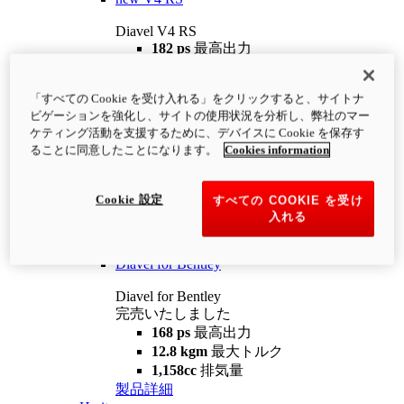
Diavel V4 RS
182 ps
最高出力
12.2 kgm
最大トルク
220 kg
装備重量（燃料を除く）
「すべての Cookie を受け入れる」をクリックすると、サイトナ
¥4,400,000
i
ビゲーションを強化し、サイトの使用状況を分析し、弊社のマー
コンフィギュレーター
製品詳細
ケティング活動を支援するために、デバイスに Cookie を保存す
new
V4 RS 100
ることに同意したことになります。
Cookies information
Diavel V4 RS 100
182 ps
最高出力
Cookie 設定
すべての COOKIE を受け
12.2 kgm
最大トルク
入れる
220 kg
装備重量（燃料を除く）
製品詳細
Diavel for Bentley
Diavel for Bentley
完売いたしました
168 ps
最高出力
12.8 kgm
最大トルク
1,158cc
排気量
製品詳細