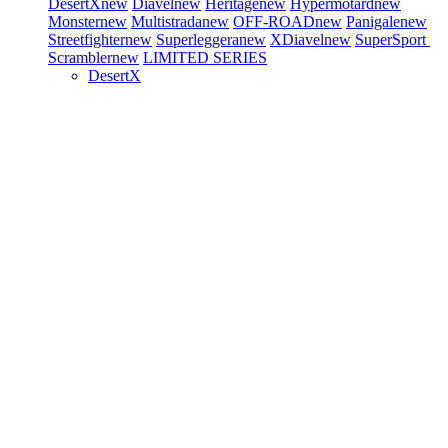
DesertX
new
Diavel
new
Heritage
new
Hypermotard
new
Monster
new
Multistrada
new
OFF-ROAD
new
Panigale
new
Streetfighter
new
Superleggera
new
XDiavel
new
SuperSport
Scrambler
new
LIMITED SERIES
DesertX