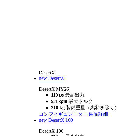
DesertX
new
DesertX
DesertX MY26
110 ps
最高出力
9.4 kgm
最大トルク
210 kg
装備重量（燃料を除く）
コンフィギュレーター
製品詳細
new
DesertX 100
DesertX 100