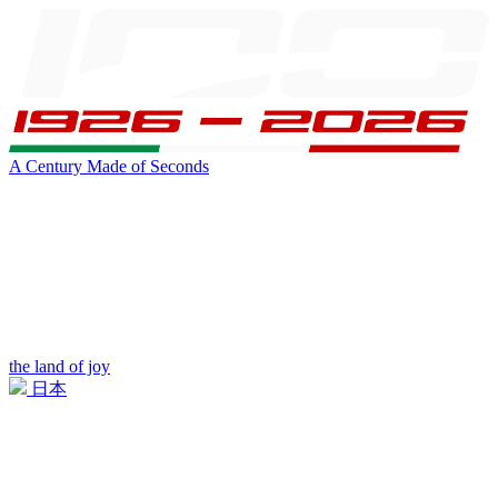
A Century Made of Seconds
the land of joy
日本