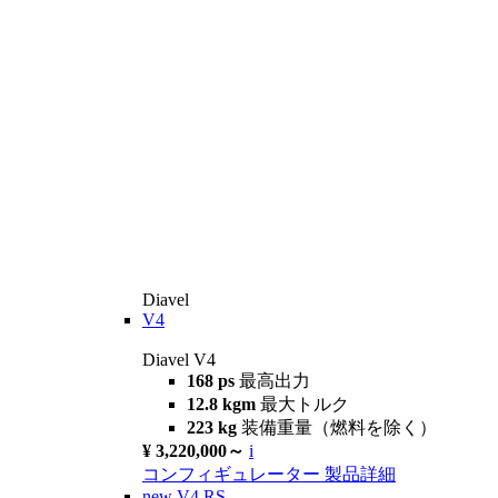
Diavel
V4
Diavel V4
168 ps
最高出力
12.8 kgm
最大トルク
223 kg
装備重量（燃料を除く）
¥ 3,220,000～
i
コンフィギュレーター
製品詳細
new
V4 RS