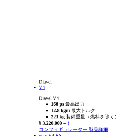
Diavel
V4
Diavel V4
168 ps
最高出力
12.8 kgm
最大トルク
223 kg
装備重量（燃料を除く）
¥ 3,220,000～
i
コンフィギュレーター
製品詳細
new
V4 RS