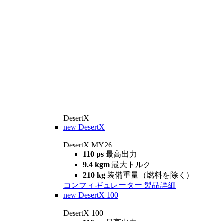
DesertX
new
DesertX
DesertX MY26
110 ps
最高出力
9.4 kgm
最大トルク
210 kg
装備重量（燃料を除く）
コンフィギュレーター
製品詳細
new
DesertX 100
DesertX 100