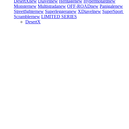
DesertX
new
Diavel
new
Heritage
new
Hypermotard
new
Monster
new
Multistrada
new
OFF-ROAD
new
Panigale
new
Streetfighter
new
Superleggera
new
XDiavel
new
SuperSport
Scrambler
new
LIMITED SERIES
DesertX