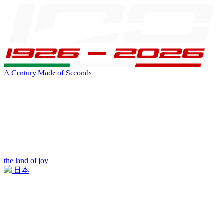
A Century Made of Seconds
the land of joy
日本