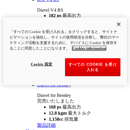
Diavel V4 RS
182 ps
最高出力
12.2 kgm
最大トルク
220 kg
装備重量（燃料を除く）
「すべての Cookie を受け入れる」をクリックすると、サイトナ
¥4,400,000
i
ビゲーションを強化し、サイトの使用状況を分析し、弊社のマー
コンフィギュレーター
製品詳細
ケティング活動を支援するために、デバイスに Cookie を保存す
new
V4 RS 100
ることに同意したことになります。
Cookies information
Diavel V4 RS 100
182 ps
最高出力
Cookie 設定
すべての COOKIE を受け
12.2 kgm
最大トルク
入れる
220 kg
装備重量（燃料を除く）
製品詳細
Diavel for Bentley
Diavel for Bentley
完売いたしました
168 ps
最高出力
12.8 kgm
最大トルク
1,158cc
排気量
製品詳細