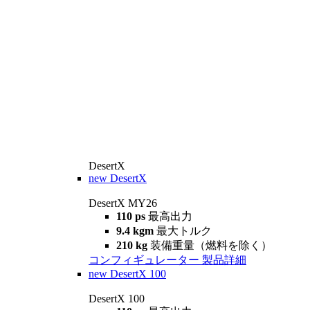
DesertX
new
DesertX
DesertX MY26
110 ps
最高出力
9.4 kgm
最大トルク
210 kg
装備重量（燃料を除く）
コンフィギュレーター
製品詳細
new
DesertX 100
DesertX 100