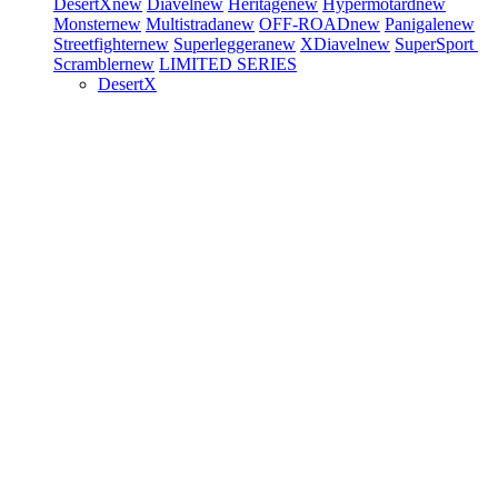
DesertX
new
Diavel
new
Heritage
new
Hypermotard
new
Monster
new
Multistrada
new
OFF-ROAD
new
Panigale
new
Streetfighter
new
Superleggera
new
XDiavel
new
SuperSport
Scrambler
new
LIMITED SERIES
DesertX