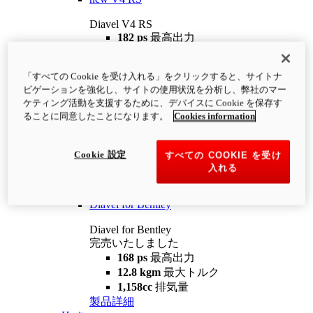
Diavel V4 RS
182 ps
最高出力
12.2 kgm
最大トルク
220 kg
装備重量（燃料を除く）
「すべての Cookie を受け入れる」をクリックすると、サイトナ
¥4,400,000
i
ビゲーションを強化し、サイトの使用状況を分析し、弊社のマー
コンフィギュレーター
製品詳細
ケティング活動を支援するために、デバイスに Cookie を保存す
new
V4 RS 100
ることに同意したことになります。
Cookies information
Diavel V4 RS 100
182 ps
最高出力
Cookie 設定
すべての COOKIE を受け
12.2 kgm
最大トルク
入れる
220 kg
装備重量（燃料を除く）
製品詳細
Diavel for Bentley
Diavel for Bentley
完売いたしました
168 ps
最高出力
12.8 kgm
最大トルク
1,158cc
排気量
製品詳細