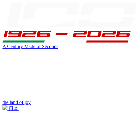
A Century Made of Seconds
the land of joy
日本