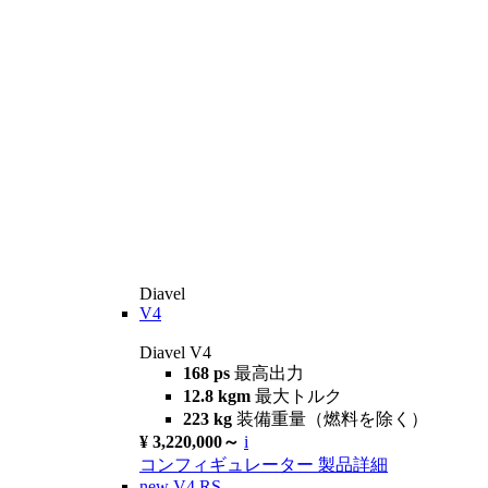
Diavel
V4
Diavel V4
168 ps
最高出力
12.8 kgm
最大トルク
223 kg
装備重量（燃料を除く）
¥ 3,220,000～
i
コンフィギュレーター
製品詳細
new
V4 RS