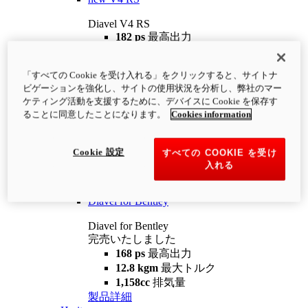
Diavel V4 RS
182 ps
最高出力
12.2 kgm
最大トルク
220 kg
装備重量（燃料を除く）
「すべての Cookie を受け入れる」をクリックすると、サイトナ
¥4,400,000
i
ビゲーションを強化し、サイトの使用状況を分析し、弊社のマー
コンフィギュレーター
製品詳細
ケティング活動を支援するために、デバイスに Cookie を保存す
new
V4 RS 100
ることに同意したことになります。
Cookies information
Diavel V4 RS 100
182 ps
最高出力
Cookie 設定
すべての COOKIE を受け
12.2 kgm
最大トルク
入れる
220 kg
装備重量（燃料を除く）
製品詳細
Diavel for Bentley
Diavel for Bentley
完売いたしました
168 ps
最高出力
12.8 kgm
最大トルク
1,158cc
排気量
製品詳細