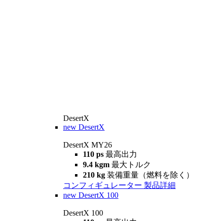
DesertX
new
DesertX
DesertX MY26
110 ps
最高出力
9.4 kgm
最大トルク
210 kg
装備重量（燃料を除く）
コンフィギュレーター
製品詳細
new
DesertX 100
DesertX 100