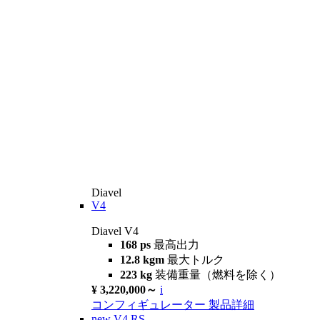
Diavel
V4
Diavel V4
168 ps
最高出力
12.8 kgm
最大トルク
223 kg
装備重量（燃料を除く）
¥ 3,220,000～
i
コンフィギュレーター
製品詳細
new
V4 RS