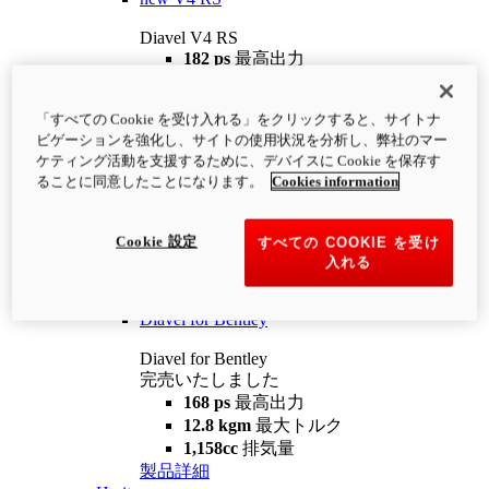
Diavel V4 RS
182 ps
最高出力
12.2 kgm
最大トルク
220 kg
装備重量（燃料を除く）
「すべての Cookie を受け入れる」をクリックすると、サイトナ
¥4,400,000
i
ビゲーションを強化し、サイトの使用状況を分析し、弊社のマー
コンフィギュレーター
製品詳細
ケティング活動を支援するために、デバイスに Cookie を保存す
new
V4 RS 100
ることに同意したことになります。
Cookies information
Diavel V4 RS 100
182 ps
最高出力
Cookie 設定
すべての COOKIE を受け
12.2 kgm
最大トルク
入れる
220 kg
装備重量（燃料を除く）
製品詳細
Diavel for Bentley
Diavel for Bentley
完売いたしました
168 ps
最高出力
12.8 kgm
最大トルク
1,158cc
排気量
製品詳細