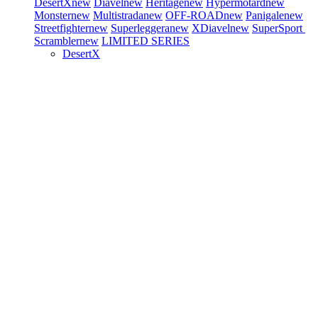
DesertX
new
Diavel
new
Heritage
new
Hypermotard
new
Monster
new
Multistrada
new
OFF-ROAD
new
Panigale
new
Streetfighter
new
Superleggera
new
XDiavel
new
SuperSport
Scrambler
new
LIMITED SERIES
DesertX