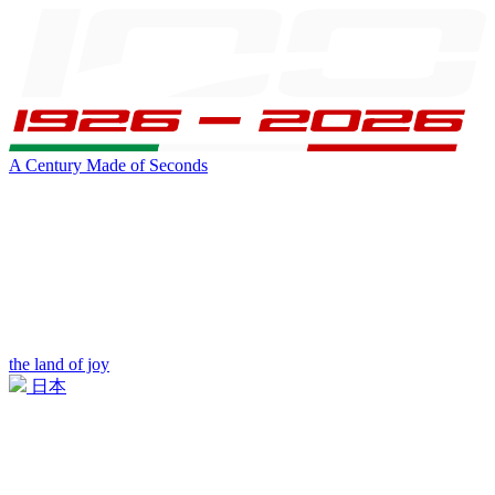
A Century Made of Seconds
the land of joy
日本