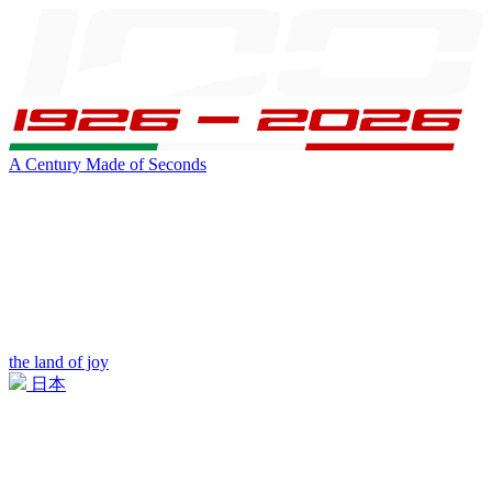
A Century Made of Seconds
the land of joy
日本