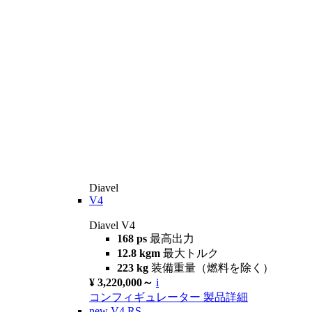
Diavel
V4
Diavel V4
168 ps
最高出力
12.8 kgm
最大トルク
223 kg
装備重量（燃料を除く）
¥ 3,220,000～
i
コンフィギュレーター
製品詳細
new
V4 RS