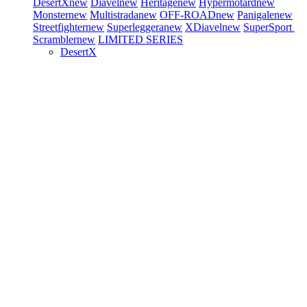
DesertX
new
Diavel
new
Heritage
new
Hypermotard
new
Monster
new
Multistrada
new
OFF-ROAD
new
Panigale
new
Streetfighter
new
Superleggera
new
XDiavel
new
SuperSport
Scrambler
new
LIMITED SERIES
DesertX