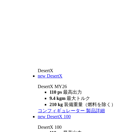
DesertX
new
DesertX
DesertX MY26
110 ps
最高出力
9.4 kgm
最大トルク
210 kg
装備重量（燃料を除く）
コンフィギュレーター
製品詳細
new
DesertX 100
DesertX 100