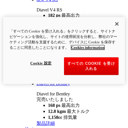
Diavel V4 RS
182 ps
最高出力
12.2 kgm
最大トルク
220 kg
装備重量（燃料を除く）
「すべての Cookie を受け入れる」をクリックすると、サイトナ
¥4,400,000
i
ビゲーションを強化し、サイトの使用状況を分析し、弊社のマー
コンフィギュレーター
製品詳細
ケティング活動を支援するために、デバイスに Cookie を保存す
new
V4 RS 100
ることに同意したことになります。
Cookies information
Diavel V4 RS 100
182 ps
最高出力
Cookie 設定
すべての COOKIE を受け
12.2 kgm
最大トルク
入れる
220 kg
装備重量（燃料を除く）
製品詳細
Diavel for Bentley
Diavel for Bentley
完売いたしました
168 ps
最高出力
12.8 kgm
最大トルク
1,158cc
排気量
製品詳細