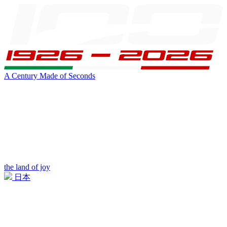
A Century Made of Seconds
the land of joy
日本