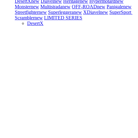
DesertX
new
Diavel
new
Heritage
new
Hypermotard
new
Monster
new
Multistrada
new
OFF-ROAD
new
Panigale
new
Streetfighter
new
Superleggera
new
XDiavel
new
SuperSport
Scrambler
new
LIMITED SERIES
DesertX