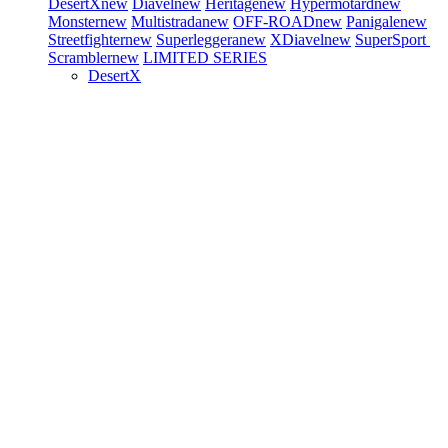
DesertX
new
Diavel
new
Heritage
new
Hypermotard
new
Monster
new
Multistrada
new
OFF-ROAD
new
Panigale
new
Streetfighter
new
Superleggera
new
XDiavel
new
SuperSport
Scrambler
new
LIMITED SERIES
DesertX