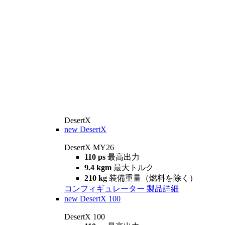
DesertX
new
DesertX
DesertX MY26
110 ps
最高出力
9.4 kgm
最大トルク
210 kg
装備重量（燃料を除く）
コンフィギュレーター
製品詳細
new
DesertX 100
DesertX 100