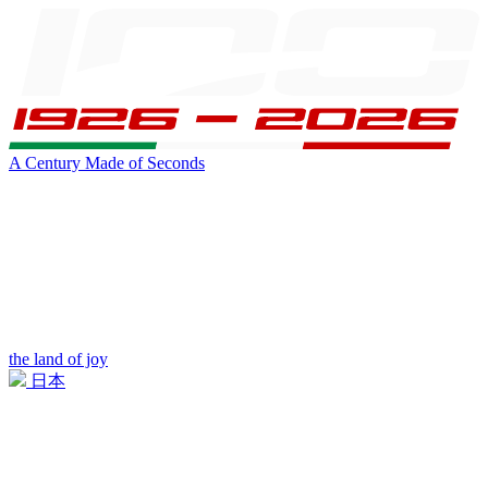
A Century Made of Seconds
the land of joy
日本