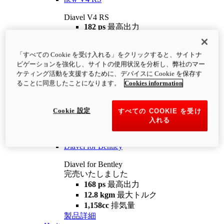
Diavel V4 RS
182 ps
最高出力
12.2 kgm
最大トルク
220 kg
装備重量（燃料を除く）
「すべての Cookie を受け入れる」をクリックすると、サイトナ
¥4,400,000
i
ビゲーションを強化し、サイトの使用状況を分析し、弊社のマー
コンフィギュレーター
製品詳細
ケティング活動を支援するために、デバイスに Cookie を保存す
new
V4 RS 100
ることに同意したことになります。
Cookies information
Diavel V4 RS 100
182 ps
最高出力
Cookie 設定
すべての COOKIE を受け
12.2 kgm
最大トルク
入れる
220 kg
装備重量（燃料を除く）
製品詳細
Diavel for Bentley
Diavel for Bentley
完売いたしました
168 ps
最高出力
12.8 kgm
最大トルク
1,158cc
排気量
製品詳細