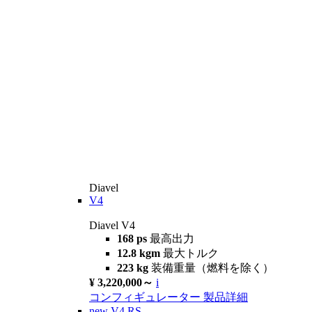
Diavel
V4
Diavel V4
168 ps
最高出力
12.8 kgm
最大トルク
223 kg
装備重量（燃料を除く）
¥ 3,220,000～
i
コンフィギュレーター
製品詳細
new
V4 RS