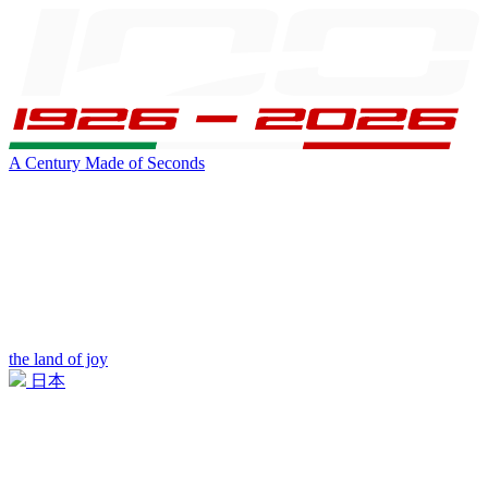
A Century Made of Seconds
the land of joy
日本