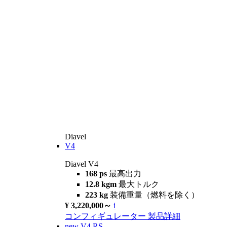
Diavel
V4
Diavel V4
168 ps
最高出力
12.8 kgm
最大トルク
223 kg
装備重量（燃料を除く）
¥ 3,220,000～
i
コンフィギュレーター
製品詳細
new
V4 RS