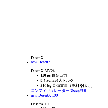
DesertX
new
DesertX
DesertX MY26
110 ps
最高出力
9.4 kgm
最大トルク
210 kg
装備重量（燃料を除く）
コンフィギュレーター
製品詳細
new
DesertX 100
DesertX 100