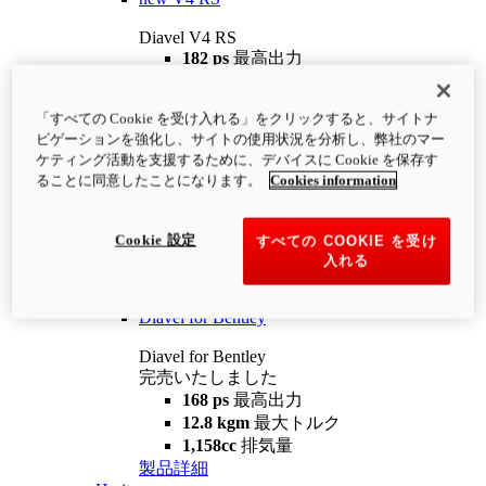
Diavel V4 RS
182 ps
最高出力
12.2 kgm
最大トルク
220 kg
装備重量（燃料を除く）
「すべての Cookie を受け入れる」をクリックすると、サイトナ
¥4,400,000
i
ビゲーションを強化し、サイトの使用状況を分析し、弊社のマー
コンフィギュレーター
製品詳細
ケティング活動を支援するために、デバイスに Cookie を保存す
new
V4 RS 100
ることに同意したことになります。
Cookies information
Diavel V4 RS 100
182 ps
最高出力
Cookie 設定
すべての COOKIE を受け
12.2 kgm
最大トルク
入れる
220 kg
装備重量（燃料を除く）
製品詳細
Diavel for Bentley
Diavel for Bentley
完売いたしました
168 ps
最高出力
12.8 kgm
最大トルク
1,158cc
排気量
製品詳細