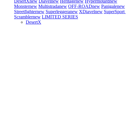
DesertX
new
Diavel
new
Heritage
new
Hypermotard
new
Monster
new
Multistrada
new
OFF-ROAD
new
Panigale
new
Streetfighter
new
Superleggera
new
XDiavel
new
SuperSport
Scrambler
new
LIMITED SERIES
DesertX