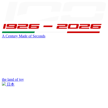
A Century Made of Seconds
the land of joy
日本