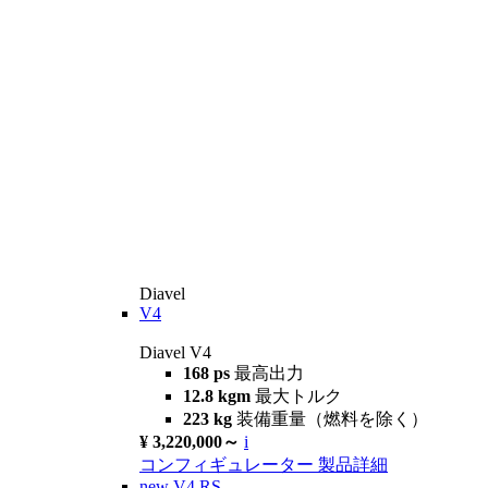
Diavel
V4
Diavel V4
168 ps
最高出力
12.8 kgm
最大トルク
223 kg
装備重量（燃料を除く）
¥ 3,220,000～
i
コンフィギュレーター
製品詳細
new
V4 RS