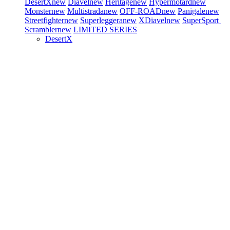
DesertX
new
Diavel
new
Heritage
new
Hypermotard
new
Monster
new
Multistrada
new
OFF-ROAD
new
Panigale
new
Streetfighter
new
Superleggera
new
XDiavel
new
SuperSport
Scrambler
new
LIMITED SERIES
DesertX