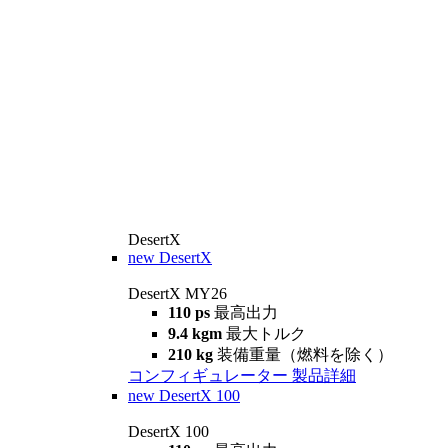
DesertX
new
DesertX
DesertX MY26
110 ps
最高出力
9.4 kgm
最大トルク
210 kg
装備重量（燃料を除く）
コンフィギュレーター
製品詳細
new
DesertX 100
DesertX 100