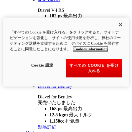
Diavel V4 RS
182 ps
最高出力
12.2 kgm
最大トルク
220 kg
装備重量（燃料を除く）
「すべての Cookie を受け入れる」をクリックすると、サイトナ
¥4,400,000
i
ビゲーションを強化し、サイトの使用状況を分析し、弊社のマー
コンフィギュレーター
製品詳細
ケティング活動を支援するために、デバイスに Cookie を保存す
new
V4 RS 100
ることに同意したことになります。
Cookies information
Diavel V4 RS 100
182 ps
最高出力
Cookie 設定
すべての COOKIE を受け
12.2 kgm
最大トルク
入れる
220 kg
装備重量（燃料を除く）
製品詳細
Diavel for Bentley
Diavel for Bentley
完売いたしました
168 ps
最高出力
12.8 kgm
最大トルク
1,158cc
排気量
製品詳細