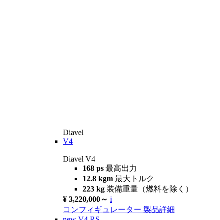
Diavel
V4
Diavel V4
168 ps
最高出力
12.8 kgm
最大トルク
223 kg
装備重量（燃料を除く）
¥ 3,220,000～
i
コンフィギュレーター
製品詳細
new
V4 RS