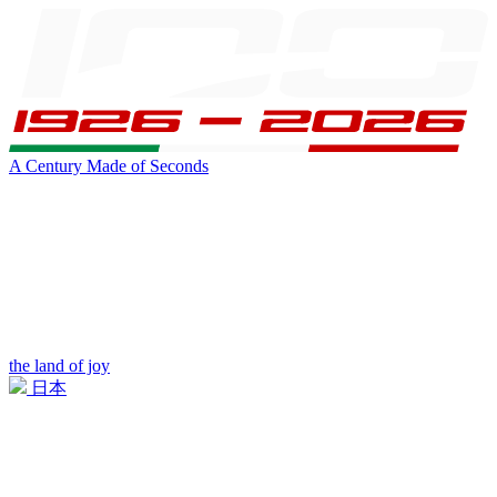
A Century Made of Seconds
the land of joy
日本