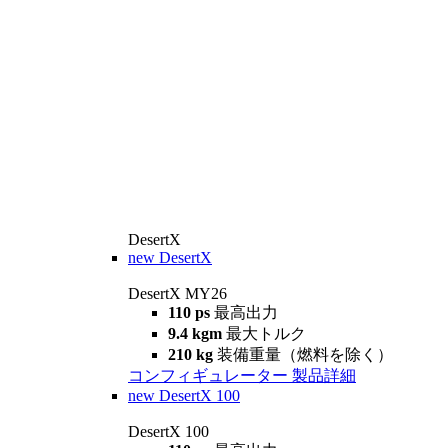
DesertX
new
DesertX
DesertX MY26
110 ps
最高出力
9.4 kgm
最大トルク
210 kg
装備重量（燃料を除く）
コンフィギュレーター
製品詳細
new
DesertX 100
DesertX 100