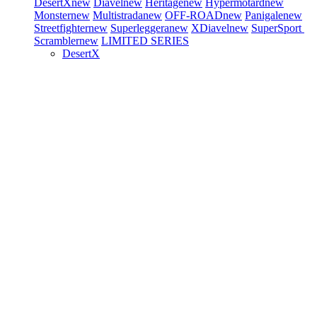
DesertX
new
Diavel
new
Heritage
new
Hypermotard
new
Monster
new
Multistrada
new
OFF-ROAD
new
Panigale
new
Streetfighter
new
Superleggera
new
XDiavel
new
SuperSport
Scrambler
new
LIMITED SERIES
DesertX