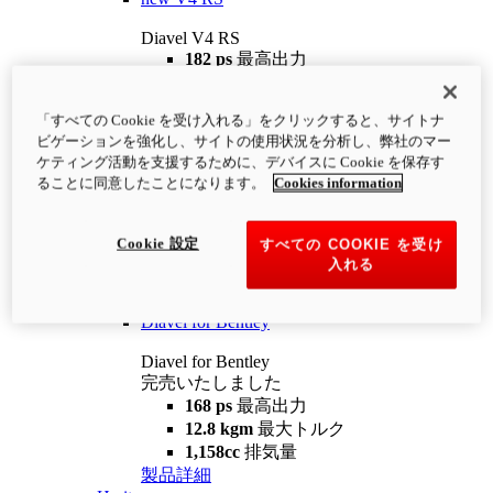
Diavel V4 RS
182 ps
最高出力
12.2 kgm
最大トルク
220 kg
装備重量（燃料を除く）
「すべての Cookie を受け入れる」をクリックすると、サイトナ
¥4,400,000
i
ビゲーションを強化し、サイトの使用状況を分析し、弊社のマー
コンフィギュレーター
製品詳細
ケティング活動を支援するために、デバイスに Cookie を保存す
new
V4 RS 100
ることに同意したことになります。
Cookies information
Diavel V4 RS 100
182 ps
最高出力
Cookie 設定
すべての COOKIE を受け
12.2 kgm
最大トルク
入れる
220 kg
装備重量（燃料を除く）
製品詳細
Diavel for Bentley
Diavel for Bentley
完売いたしました
168 ps
最高出力
12.8 kgm
最大トルク
1,158cc
排気量
製品詳細