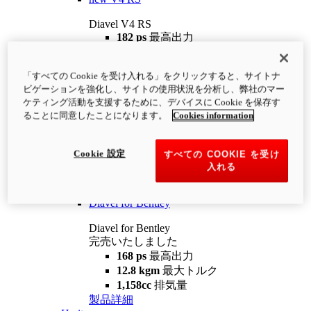
Diavel V4 RS
182 ps
最高出力
12.2 kgm
最大トルク
220 kg
装備重量（燃料を除く）
「すべての Cookie を受け入れる」をクリックすると、サイトナ
¥4,400,000
i
ビゲーションを強化し、サイトの使用状況を分析し、弊社のマー
コンフィギュレーター
製品詳細
ケティング活動を支援するために、デバイスに Cookie を保存す
new
V4 RS 100
ることに同意したことになります。
Cookies information
Diavel V4 RS 100
182 ps
最高出力
Cookie 設定
すべての COOKIE を受け
12.2 kgm
最大トルク
入れる
220 kg
装備重量（燃料を除く）
製品詳細
Diavel for Bentley
Diavel for Bentley
完売いたしました
168 ps
最高出力
12.8 kgm
最大トルク
1,158cc
排気量
製品詳細