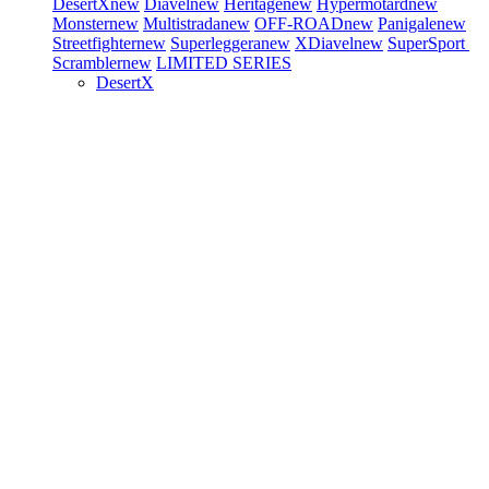
DesertX
new
Diavel
new
Heritage
new
Hypermotard
new
Monster
new
Multistrada
new
OFF-ROAD
new
Panigale
new
Streetfighter
new
Superleggera
new
XDiavel
new
SuperSport
Scrambler
new
LIMITED SERIES
DesertX