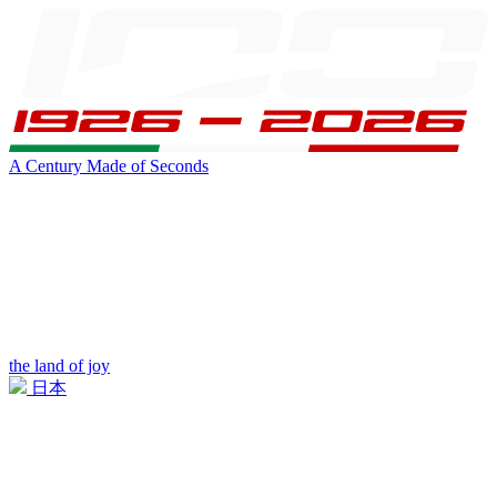
A Century Made of Seconds
the land of joy
日本