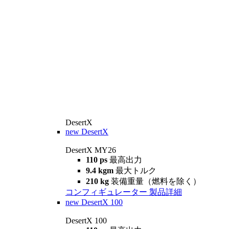
DesertX
new
DesertX
DesertX MY26
110 ps
最高出力
9.4 kgm
最大トルク
210 kg
装備重量（燃料を除く）
コンフィギュレーター
製品詳細
new
DesertX 100
DesertX 100