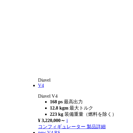
Diavel
V4
Diavel V4
168 ps
最高出力
12.8 kgm
最大トルク
223 kg
装備重量（燃料を除く）
¥ 3,220,000～
i
コンフィギュレーター
製品詳細
new
V4 RS