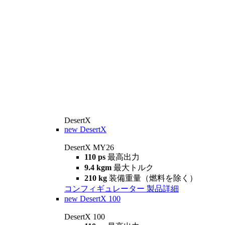
DesertX
new
DesertX
DesertX MY26
110 ps
最高出力
9.4 kgm
最大トルク
210 kg
装備重量（燃料を除く）
コンフィギュレーター
製品詳細
new
DesertX 100
DesertX 100