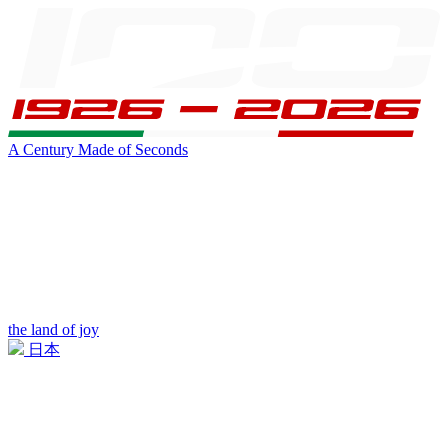
A Century Made of Seconds
the land of joy
日本