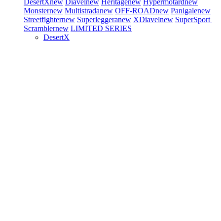
DesertX
new
Diavel
new
Heritage
new
Hypermotard
new
Monster
new
Multistrada
new
OFF-ROAD
new
Panigale
new
Streetfighter
new
Superleggera
new
XDiavel
new
SuperSport
Scrambler
new
LIMITED SERIES
DesertX