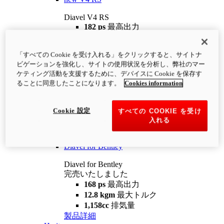
Diavel V4 RS
182 ps
最高出力
12.2 kgm
最大トルク
220 kg
装備重量（燃料を除く）
「すべての Cookie を受け入れる」をクリックすると、サイトナ
¥4,400,000
i
ビゲーションを強化し、サイトの使用状況を分析し、弊社のマー
コンフィギュレーター
製品詳細
ケティング活動を支援するために、デバイスに Cookie を保存す
new
V4 RS 100
ることに同意したことになります。
Cookies information
Diavel V4 RS 100
182 ps
最高出力
Cookie 設定
すべての COOKIE を受け
12.2 kgm
最大トルク
入れる
220 kg
装備重量（燃料を除く）
製品詳細
Diavel for Bentley
Diavel for Bentley
完売いたしました
168 ps
最高出力
12.8 kgm
最大トルク
1,158cc
排気量
製品詳細