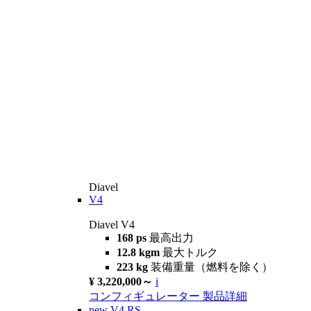
Diavel
V4
Diavel V4
168 ps
最高出力
12.8 kgm
最大トルク
223 kg
装備重量（燃料を除く）
¥ 3,220,000～
i
コンフィギュレーター
製品詳細
new
V4 RS