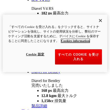
Diavel V4 RS
182 ps
最高出力
12.2 kgm
最大トルク
220 kg
装備重量（燃料を除く）
「すべての Cookie を受け入れる」をクリックすると、サイトナ
¥4,400,000
i
ビゲーションを強化し、サイトの使用状況を分析し、弊社のマー
コンフィギュレーター
製品詳細
ケティング活動を支援するために、デバイスに Cookie を保存す
new
V4 RS 100
ることに同意したことになります。
Cookies information
Diavel V4 RS 100
182 ps
最高出力
Cookie 設定
すべての COOKIE を受け
12.2 kgm
最大トルク
入れる
220 kg
装備重量（燃料を除く）
製品詳細
Diavel for Bentley
Diavel for Bentley
完売いたしました
168 ps
最高出力
12.8 kgm
最大トルク
1,158cc
排気量
製品詳細