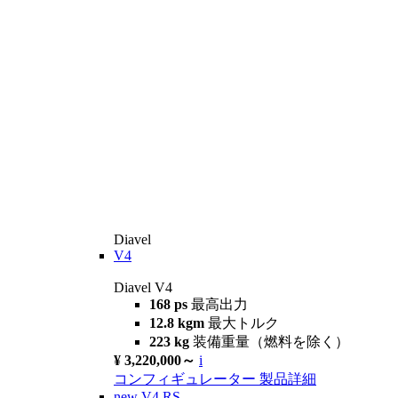
Diavel
V4
Diavel V4
168 ps
最高出力
12.8 kgm
最大トルク
223 kg
装備重量（燃料を除く）
¥ 3,220,000～
i
コンフィギュレーター
製品詳細
new
V4 RS