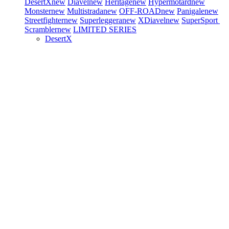
DesertX
new
Diavel
new
Heritage
new
Hypermotard
new
Monster
new
Multistrada
new
OFF-ROAD
new
Panigale
new
Streetfighter
new
Superleggera
new
XDiavel
new
SuperSport
Scrambler
new
LIMITED SERIES
DesertX