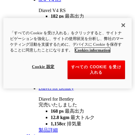
Diavel V4 RS
182 ps
最高出力
12.2 kgm
最大トルク
220 kg
装備重量（燃料を除く）
「すべての Cookie を受け入れる」をクリックすると、サイトナ
¥4,400,000
i
ビゲーションを強化し、サイトの使用状況を分析し、弊社のマー
コンフィギュレーター
製品詳細
ケティング活動を支援するために、デバイスに Cookie を保存す
new
V4 RS 100
ることに同意したことになります。
Cookies information
Diavel V4 RS 100
182 ps
最高出力
Cookie 設定
すべての COOKIE を受け
12.2 kgm
最大トルク
入れる
220 kg
装備重量（燃料を除く）
製品詳細
Diavel for Bentley
Diavel for Bentley
完売いたしました
168 ps
最高出力
12.8 kgm
最大トルク
1,158cc
排気量
製品詳細