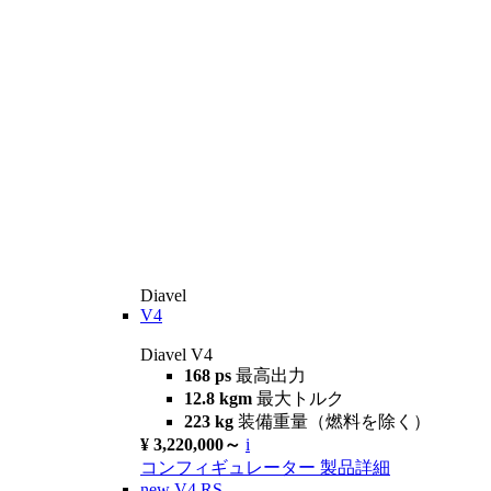
Diavel
V4
Diavel V4
168 ps
最高出力
12.8 kgm
最大トルク
223 kg
装備重量（燃料を除く）
¥ 3,220,000～
i
コンフィギュレーター
製品詳細
new
V4 RS