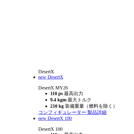
DesertX
new
DesertX
DesertX MY26
110 ps
最高出力
9.4 kgm
最大トルク
210 kg
装備重量（燃料を除く）
コンフィギュレーター
製品詳細
new
DesertX 100
DesertX 100