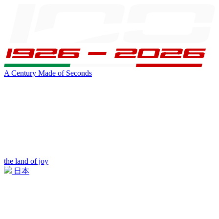
A Century Made of Seconds
the land of joy
日本