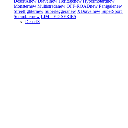
DesertX
new
Diavel
new
Heritage
new
Hypermotard
new
Monster
new
Multistrada
new
OFF-ROAD
new
Panigale
new
Streetfighter
new
Superleggera
new
XDiavel
new
SuperSport
Scrambler
new
LIMITED SERIES
DesertX