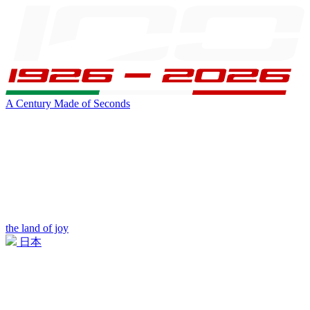
A Century Made of Seconds
the land of joy
日本