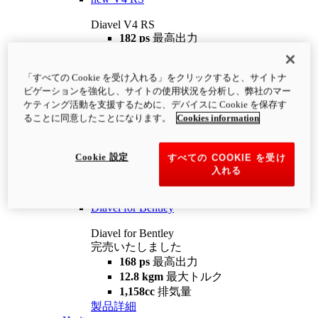
Diavel V4 RS
182 ps
最高出力
12.2 kgm
最大トルク
220 kg
装備重量（燃料を除く）
「すべての Cookie を受け入れる」をクリックすると、サイトナ
¥4,400,000
i
ビゲーションを強化し、サイトの使用状況を分析し、弊社のマー
コンフィギュレーター
製品詳細
ケティング活動を支援するために、デバイスに Cookie を保存す
new
V4 RS 100
ることに同意したことになります。
Cookies information
Diavel V4 RS 100
182 ps
最高出力
Cookie 設定
すべての COOKIE を受け
12.2 kgm
最大トルク
入れる
220 kg
装備重量（燃料を除く）
製品詳細
Diavel for Bentley
Diavel for Bentley
完売いたしました
168 ps
最高出力
12.8 kgm
最大トルク
1,158cc
排気量
製品詳細