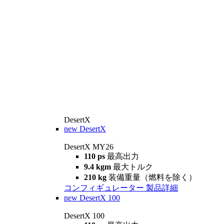
DesertX
new
DesertX
DesertX MY26
110 ps
最高出力
9.4 kgm
最大トルク
210 kg
装備重量（燃料を除く）
コンフィギュレーター
製品詳細
new
DesertX 100
DesertX 100