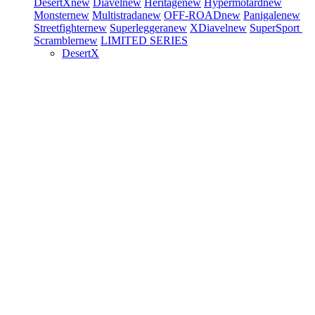
DesertX
new
Diavel
new
Heritage
new
Hypermotard
new
Monster
new
Multistrada
new
OFF-ROAD
new
Panigale
new
Streetfighter
new
Superleggera
new
XDiavel
new
SuperSport
Scrambler
new
LIMITED SERIES
DesertX