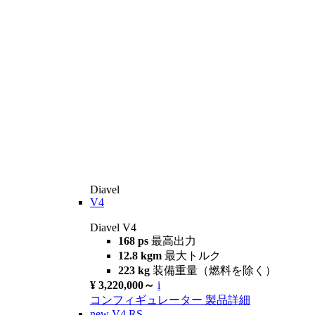
Diavel
V4
Diavel V4
168 ps
最高出力
12.8 kgm
最大トルク
223 kg
装備重量（燃料を除く）
¥ 3,220,000～
i
コンフィギュレーター
製品詳細
new
V4 RS