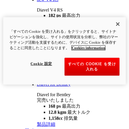
Diavel V4 RS
182 ps
最高出力
12.2 kgm
最大トルク
220 kg
装備重量（燃料を除く）
「すべての Cookie を受け入れる」をクリックすると、サイトナ
¥4,400,000
i
ビゲーションを強化し、サイトの使用状況を分析し、弊社のマー
コンフィギュレーター
製品詳細
ケティング活動を支援するために、デバイスに Cookie を保存す
new
V4 RS 100
ることに同意したことになります。
Cookies information
Diavel V4 RS 100
182 ps
最高出力
Cookie 設定
すべての COOKIE を受け
12.2 kgm
最大トルク
入れる
220 kg
装備重量（燃料を除く）
製品詳細
Diavel for Bentley
Diavel for Bentley
完売いたしました
168 ps
最高出力
12.8 kgm
最大トルク
1,158cc
排気量
製品詳細