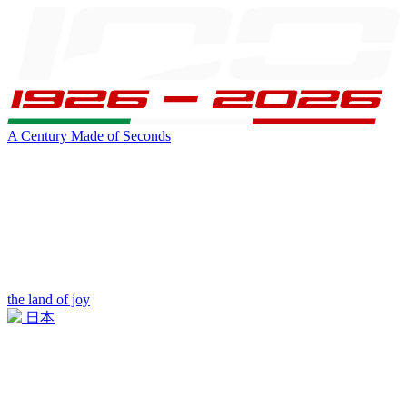
A Century Made of Seconds
the land of joy
日本