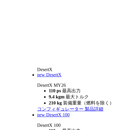
DesertX
new
DesertX
DesertX MY26
110 ps
最高出力
9.4 kgm
最大トルク
210 kg
装備重量（燃料を除く）
コンフィギュレーター
製品詳細
new
DesertX 100
DesertX 100