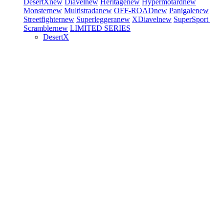
DesertX
new
Diavel
new
Heritage
new
Hypermotard
new
Monster
new
Multistrada
new
OFF-ROAD
new
Panigale
new
Streetfighter
new
Superleggera
new
XDiavel
new
SuperSport
Scrambler
new
LIMITED SERIES
DesertX