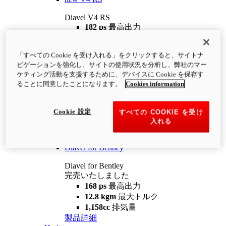
Diavel V4 RS
182 ps
最高出力
12.2 kgm
最大トルク
220 kg
装備重量（燃料を除く）
「すべての Cookie を受け入れる」をクリックすると、サイトナ
¥4,400,000
i
ビゲーションを強化し、サイトの使用状況を分析し、弊社のマー
コンフィギュレーター
製品詳細
ケティング活動を支援するために、デバイスに Cookie を保存す
new
V4 RS 100
ることに同意したことになります。
Cookies information
Diavel V4 RS 100
182 ps
最高出力
Cookie 設定
すべての COOKIE を受け
12.2 kgm
最大トルク
入れる
220 kg
装備重量（燃料を除く）
製品詳細
Diavel for Bentley
Diavel for Bentley
完売いたしました
168 ps
最高出力
12.8 kgm
最大トルク
1,158cc
排気量
製品詳細