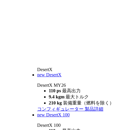
DesertX
new
DesertX
DesertX MY26
110 ps
最高出力
9.4 kgm
最大トルク
210 kg
装備重量（燃料を除く）
コンフィギュレーター
製品詳細
new
DesertX 100
DesertX 100