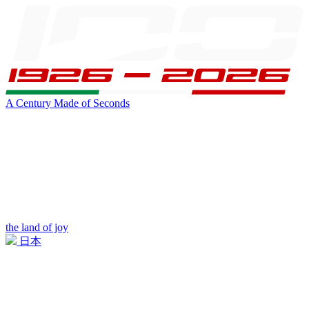
A Century Made of Seconds
the land of joy
日本