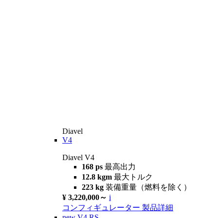
Diavel
V4
Diavel V4
168 ps
最高出力
12.8 kgm
最大トルク
223 kg
装備重量（燃料を除く）
¥ 3,220,000～
i
コンフィギュレーター
製品詳細
new
V4 RS