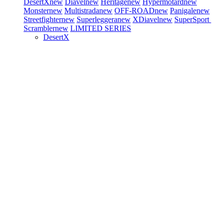
DesertX
new
Diavel
new
Heritage
new
Hypermotard
new
Monster
new
Multistrada
new
OFF-ROAD
new
Panigale
new
Streetfighter
new
Superleggera
new
XDiavel
new
SuperSport
Scrambler
new
LIMITED SERIES
DesertX