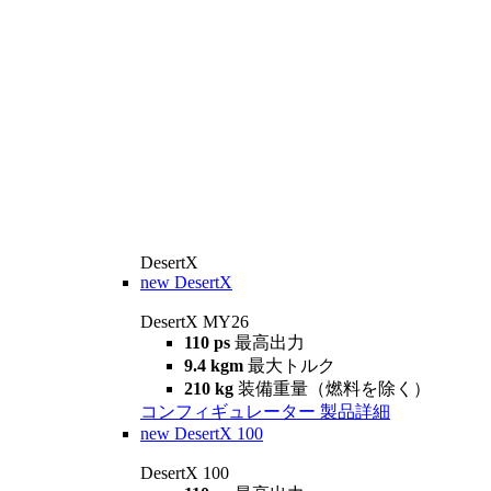
DesertX
new
DesertX
DesertX MY26
110 ps
最高出力
9.4 kgm
最大トルク
210 kg
装備重量（燃料を除く）
コンフィギュレーター
製品詳細
new
DesertX 100
DesertX 100