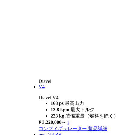
Diavel
V4
Diavel V4
168 ps
最高出力
12.8 kgm
最大トルク
223 kg
装備重量（燃料を除く）
¥ 3,220,000～
i
コンフィギュレーター
製品詳細
new
V4 RS