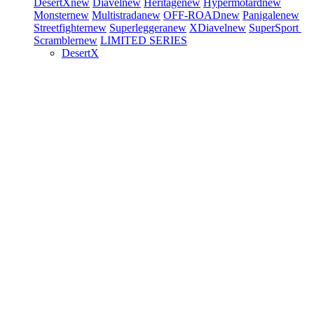
DesertX
new
Diavel
new
Heritage
new
Hypermotard
new
Monster
new
Multistrada
new
OFF-ROAD
new
Panigale
new
Streetfighter
new
Superleggera
new
XDiavel
new
SuperSport
Scrambler
new
LIMITED SERIES
DesertX