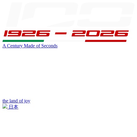
A Century Made of Seconds
the land of joy
日本