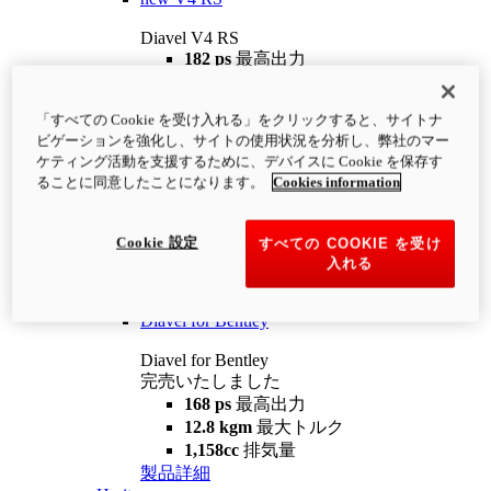
Diavel V4 RS
182 ps
最高出力
12.2 kgm
最大トルク
220 kg
装備重量（燃料を除く）
「すべての Cookie を受け入れる」をクリックすると、サイトナ
¥4,400,000
i
ビゲーションを強化し、サイトの使用状況を分析し、弊社のマー
コンフィギュレーター
製品詳細
ケティング活動を支援するために、デバイスに Cookie を保存す
new
V4 RS 100
ることに同意したことになります。
Cookies information
Diavel V4 RS 100
182 ps
最高出力
Cookie 設定
すべての COOKIE を受け
12.2 kgm
最大トルク
入れる
220 kg
装備重量（燃料を除く）
製品詳細
Diavel for Bentley
Diavel for Bentley
完売いたしました
168 ps
最高出力
12.8 kgm
最大トルク
1,158cc
排気量
製品詳細