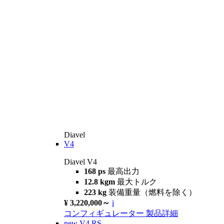
Diavel
V4
Diavel V4
168 ps
最高出力
12.8 kgm
最大トルク
223 kg
装備重量（燃料を除く）
¥ 3,220,000～
i
コンフィギュレーター
製品詳細
new
V4 RS