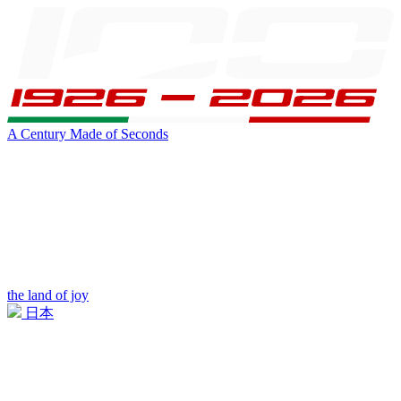
A Century Made of Seconds
the land of joy
日本