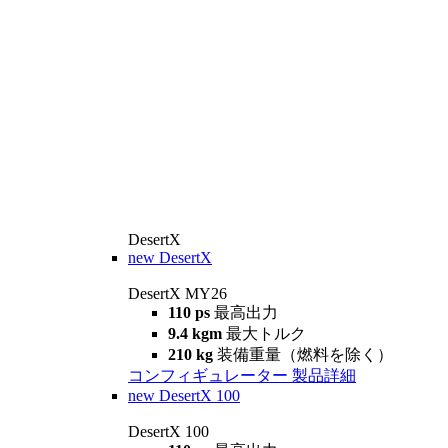
DesertX
new
DesertX
DesertX MY26
110 ps
最高出力
9.4 kgm
最大トルク
210 kg
装備重量（燃料を除く）
コンフィギュレーター
製品詳細
new
DesertX 100
DesertX 100