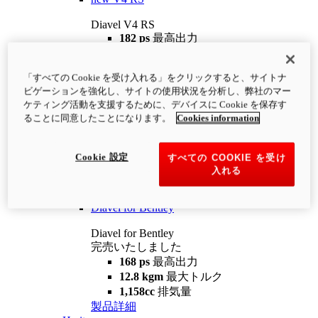
Diavel V4 RS
182 ps
最高出力
12.2 kgm
最大トルク
220 kg
装備重量（燃料を除く）
「すべての Cookie を受け入れる」をクリックすると、サイトナ
¥4,400,000
i
ビゲーションを強化し、サイトの使用状況を分析し、弊社のマー
コンフィギュレーター
製品詳細
ケティング活動を支援するために、デバイスに Cookie を保存す
new
V4 RS 100
ることに同意したことになります。
Cookies information
Diavel V4 RS 100
182 ps
最高出力
Cookie 設定
すべての COOKIE を受け
12.2 kgm
最大トルク
入れる
220 kg
装備重量（燃料を除く）
製品詳細
Diavel for Bentley
Diavel for Bentley
完売いたしました
168 ps
最高出力
12.8 kgm
最大トルク
1,158cc
排気量
製品詳細