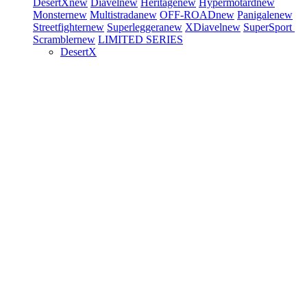
DesertX
new
Diavel
new
Heritage
new
Hypermotard
new
Monster
new
Multistrada
new
OFF-ROAD
new
Panigale
new
Streetfighter
new
Superleggera
new
XDiavel
new
SuperSport
Scrambler
new
LIMITED SERIES
DesertX