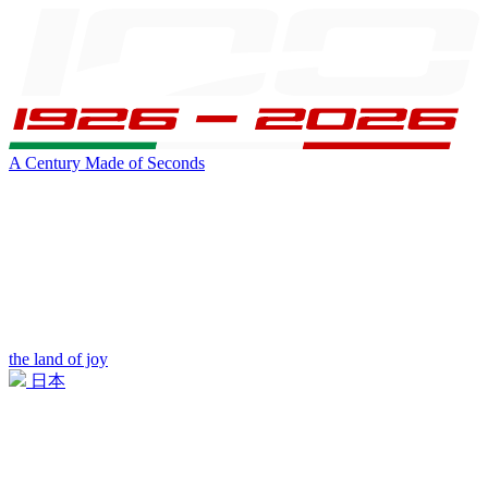
A Century Made of Seconds
the land of joy
日本