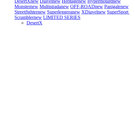
DesertX
new
Diavel
new
Heritage
new
Hypermotard
new
Monster
new
Multistrada
new
OFF-ROAD
new
Panigale
new
Streetfighter
new
Superleggera
new
XDiavel
new
SuperSport
Scrambler
new
LIMITED SERIES
DesertX