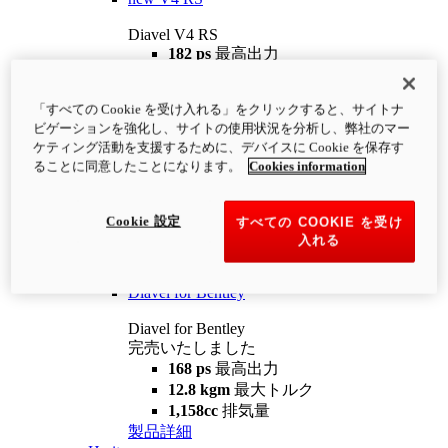
Diavel V4 RS
182 ps
最高出力
12.2 kgm
最大トルク
220 kg
装備重量（燃料を除く）
「すべての Cookie を受け入れる」をクリックすると、サイトナ
¥4,400,000
i
ビゲーションを強化し、サイトの使用状況を分析し、弊社のマー
コンフィギュレーター
製品詳細
ケティング活動を支援するために、デバイスに Cookie を保存す
new
V4 RS 100
ることに同意したことになります。
Cookies information
Diavel V4 RS 100
182 ps
最高出力
Cookie 設定
すべての COOKIE を受け
12.2 kgm
最大トルク
入れる
220 kg
装備重量（燃料を除く）
製品詳細
Diavel for Bentley
Diavel for Bentley
完売いたしました
168 ps
最高出力
12.8 kgm
最大トルク
1,158cc
排気量
製品詳細