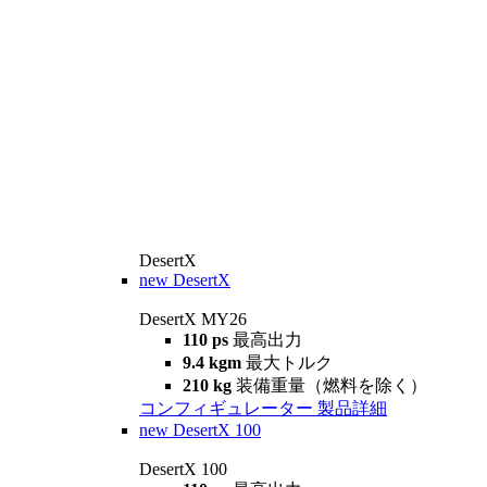
DesertX
new
DesertX
DesertX MY26
110 ps
最高出力
9.4 kgm
最大トルク
210 kg
装備重量（燃料を除く）
コンフィギュレーター
製品詳細
new
DesertX 100
DesertX 100