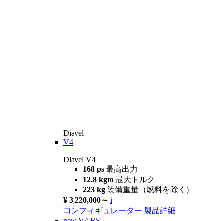
Diavel
V4
Diavel V4
168 ps
最高出力
12.8 kgm
最大トルク
223 kg
装備重量（燃料を除く）
¥ 3,220,000～
i
コンフィギュレーター
製品詳細
new
V4 RS