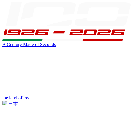
A Century Made of Seconds
the land of joy
日本