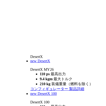
DesertX
new
DesertX
DesertX MY26
110 ps
最高出力
9.4 kgm
最大トルク
210 kg
装備重量（燃料を除く）
コンフィギュレーター
製品詳細
new
DesertX 100
DesertX 100