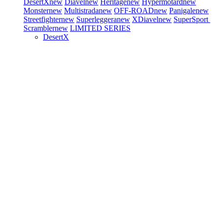
DesertX
new
Diavel
new
Heritage
new
Hypermotard
new
Monster
new
Multistrada
new
OFF-ROAD
new
Panigale
new
Streetfighter
new
Superleggera
new
XDiavel
new
SuperSport
Scrambler
new
LIMITED SERIES
DesertX