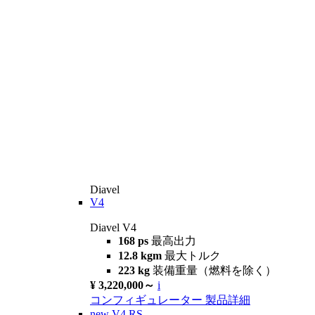
Diavel
V4
Diavel V4
168 ps
最高出力
12.8 kgm
最大トルク
223 kg
装備重量（燃料を除く）
¥ 3,220,000～
i
コンフィギュレーター
製品詳細
new
V4 RS