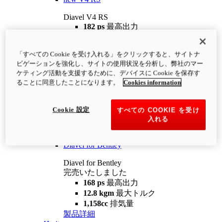
Diavel V4 RS
182 ps
最高出力
12.2 kgm
最大トルク
220 kg
装備重量（燃料を除く）
「すべての Cookie を受け入れる」をクリックすると、サイトナ
¥4,400,000
i
ビゲーションを強化し、サイトの使用状況を分析し、弊社のマー
コンフィギュレーター
製品詳細
ケティング活動を支援するために、デバイスに Cookie を保存す
new
V4 RS 100
ることに同意したことになります。
Cookies information
Diavel V4 RS 100
182 ps
最高出力
Cookie 設定
すべての COOKIE を受け
12.2 kgm
最大トルク
入れる
220 kg
装備重量（燃料を除く）
製品詳細
Diavel for Bentley
Diavel for Bentley
完売いたしました
168 ps
最高出力
12.8 kgm
最大トルク
1,158cc
排気量
製品詳細