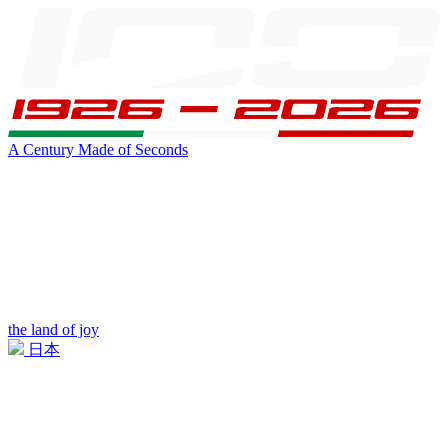
A Century Made of Seconds
the land of joy
日本