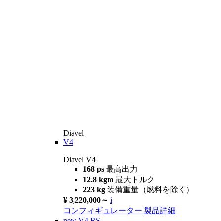
Diavel
V4
Diavel V4
168 ps
最高出力
12.8 kgm
最大トルク
223 kg
装備重量（燃料を除く）
¥ 3,220,000～
i
コンフィギュレーター
製品詳細
new
V4 RS