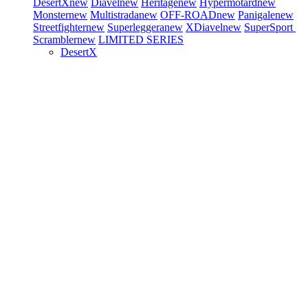
DesertX
new
Diavel
new
Heritage
new
Hypermotard
new
Monster
new
Multistrada
new
OFF-ROAD
new
Panigale
new
Streetfighter
new
Superleggera
new
XDiavel
new
SuperSport
Scrambler
new
LIMITED SERIES
DesertX