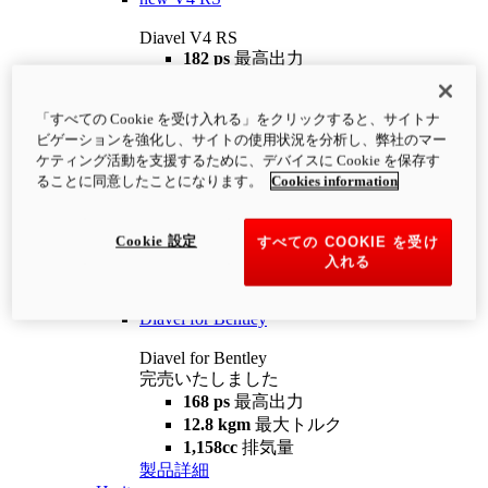
Diavel V4 RS
182 ps
最高出力
12.2 kgm
最大トルク
220 kg
装備重量（燃料を除く）
「すべての Cookie を受け入れる」をクリックすると、サイトナ
¥4,400,000
i
ビゲーションを強化し、サイトの使用状況を分析し、弊社のマー
コンフィギュレーター
製品詳細
ケティング活動を支援するために、デバイスに Cookie を保存す
new
V4 RS 100
ることに同意したことになります。
Cookies information
Diavel V4 RS 100
182 ps
最高出力
Cookie 設定
すべての COOKIE を受け
12.2 kgm
最大トルク
入れる
220 kg
装備重量（燃料を除く）
製品詳細
Diavel for Bentley
Diavel for Bentley
完売いたしました
168 ps
最高出力
12.8 kgm
最大トルク
1,158cc
排気量
製品詳細