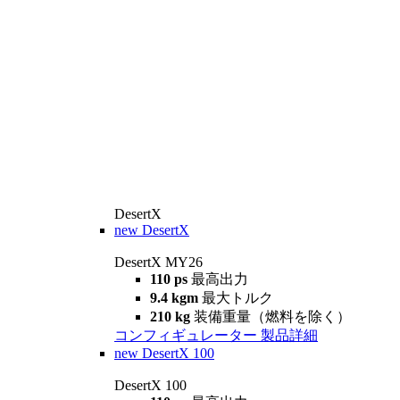
DesertX
new
DesertX
DesertX MY26
110 ps
最高出力
9.4 kgm
最大トルク
210 kg
装備重量（燃料を除く）
コンフィギュレーター
製品詳細
new
DesertX 100
DesertX 100