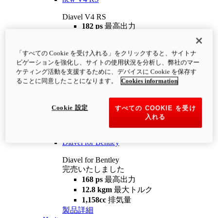
Diavel V4 RS
182 ps
最高出力
12.2 kgm
最大トルク
220 kg
装備重量（燃料を除く）
「すべての Cookie を受け入れる」をクリックすると、サイトナ
¥4,400,000
i
ビゲーションを強化し、サイトの使用状況を分析し、弊社のマー
コンフィギュレーター
製品詳細
ケティング活動を支援するために、デバイスに Cookie を保存す
new
V4 RS 100
ることに同意したことになります。
Cookies information
Diavel V4 RS 100
182 ps
最高出力
Cookie 設定
すべての COOKIE を受け
12.2 kgm
最大トルク
入れる
220 kg
装備重量（燃料を除く）
製品詳細
Diavel for Bentley
Diavel for Bentley
完売いたしました
168 ps
最高出力
12.8 kgm
最大トルク
1,158cc
排気量
製品詳細