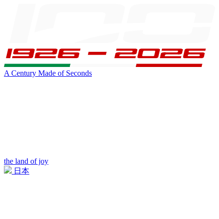
A Century Made of Seconds
the land of joy
日本