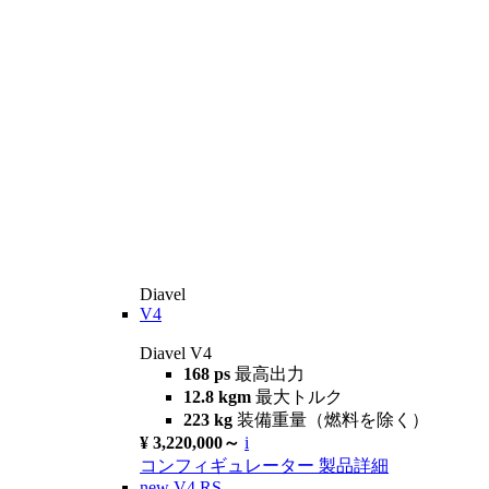
Diavel
V4
Diavel V4
168 ps
最高出力
12.8 kgm
最大トルク
223 kg
装備重量（燃料を除く）
¥ 3,220,000～
i
コンフィギュレーター
製品詳細
new
V4 RS