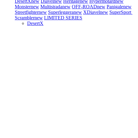
DesertX
new
Diavel
new
Heritage
new
Hypermotard
new
Monster
new
Multistrada
new
OFF-ROAD
new
Panigale
new
Streetfighter
new
Superleggera
new
XDiavel
new
SuperSport
Scrambler
new
LIMITED SERIES
DesertX