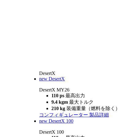
DesertX
new
DesertX
DesertX MY26
110 ps
最高出力
9.4 kgm
最大トルク
210 kg
装備重量（燃料を除く）
コンフィギュレーター
製品詳細
new
DesertX 100
DesertX 100