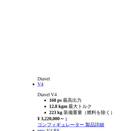
Diavel
V4
Diavel V4
168 ps
最高出力
12.8 kgm
最大トルク
223 kg
装備重量（燃料を除く）
¥ 3,220,000～
i
コンフィギュレーター
製品詳細
new
V4 RS