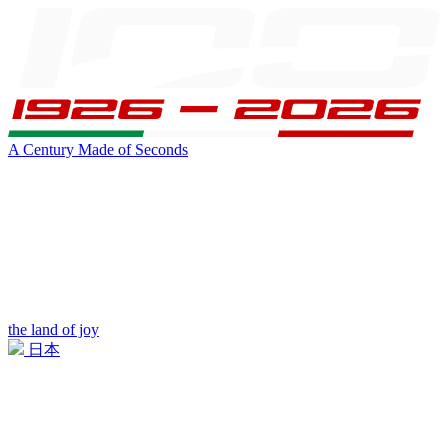
A Century Made of Seconds
the land of joy
日本