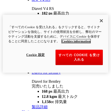
Diavel V4 RS
182 ps
最高出力
12.2 kgm
最大トルク
220 kg
装備重量（燃料を除く）
「すべての Cookie を受け入れる」をクリックすると、サイトナ
¥4,400,000
i
ビゲーションを強化し、サイトの使用状況を分析し、弊社のマー
コンフィギュレーター
製品詳細
ケティング活動を支援するために、デバイスに Cookie を保存す
new
V4 RS 100
ることに同意したことになります。
Cookies information
Diavel V4 RS 100
182 ps
最高出力
Cookie 設定
すべての COOKIE を受け
12.2 kgm
最大トルク
入れる
220 kg
装備重量（燃料を除く）
製品詳細
Diavel for Bentley
Diavel for Bentley
完売いたしました
168 ps
最高出力
12.8 kgm
最大トルク
1,158cc
排気量
製品詳細