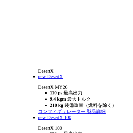
DesertX
new
DesertX
DesertX MY26
110 ps
最高出力
9.4 kgm
最大トルク
210 kg
装備重量（燃料を除く）
コンフィギュレーター
製品詳細
new
DesertX 100
DesertX 100