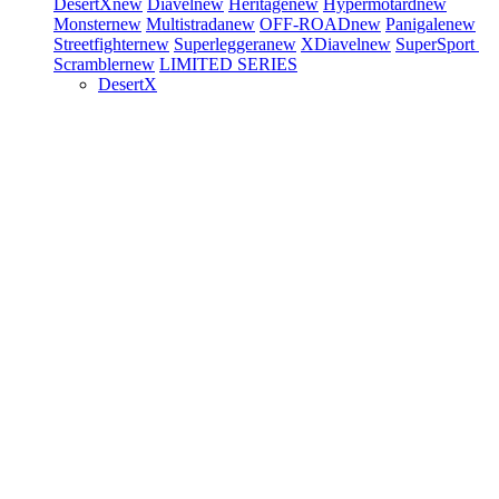
DesertX
new
Diavel
new
Heritage
new
Hypermotard
new
Monster
new
Multistrada
new
OFF-ROAD
new
Panigale
new
Streetfighter
new
Superleggera
new
XDiavel
new
SuperSport
Scrambler
new
LIMITED SERIES
DesertX