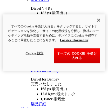
Diavel V4 RS
182 ps
最高出力
12.2 kgm
最大トルク
220 kg
装備重量（燃料を除く）
「すべての Cookie を受け入れる」をクリックすると、サイトナ
¥4,400,000
i
ビゲーションを強化し、サイトの使用状況を分析し、弊社のマー
コンフィギュレーター
製品詳細
ケティング活動を支援するために、デバイスに Cookie を保存す
new
V4 RS 100
ることに同意したことになります。
Cookies information
Diavel V4 RS 100
182 ps
最高出力
Cookie 設定
すべての COOKIE を受け
12.2 kgm
最大トルク
入れる
220 kg
装備重量（燃料を除く）
製品詳細
Diavel for Bentley
Diavel for Bentley
完売いたしました
168 ps
最高出力
12.8 kgm
最大トルク
1,158cc
排気量
製品詳細