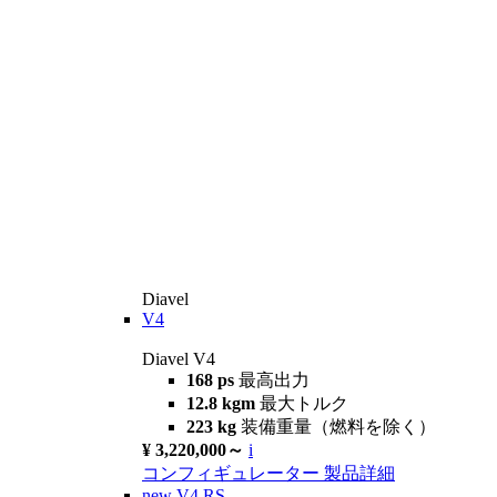
Diavel
V4
Diavel V4
168 ps
最高出力
12.8 kgm
最大トルク
223 kg
装備重量（燃料を除く）
¥ 3,220,000～
i
コンフィギュレーター
製品詳細
new
V4 RS