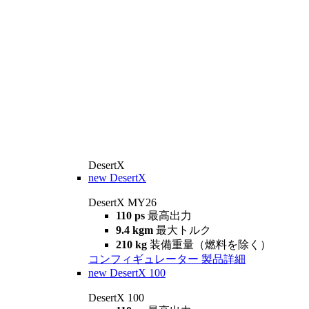
DesertX
new
DesertX
DesertX MY26
110 ps
最高出力
9.4 kgm
最大トルク
210 kg
装備重量（燃料を除く）
コンフィギュレーター
製品詳細
new
DesertX 100
DesertX 100