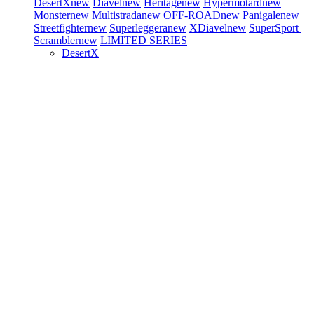
DesertX
new
Diavel
new
Heritage
new
Hypermotard
new
Monster
new
Multistrada
new
OFF-ROAD
new
Panigale
new
Streetfighter
new
Superleggera
new
XDiavel
new
SuperSport
Scrambler
new
LIMITED SERIES
DesertX