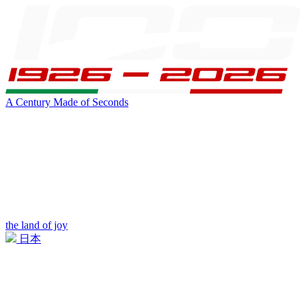
A Century Made of Seconds
the land of joy
日本