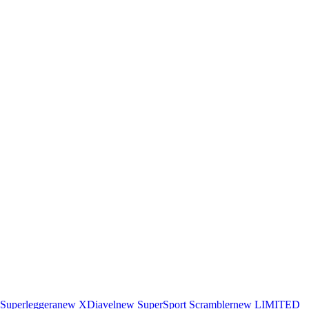
Superleggera
new
XDiavel
new
SuperSport
Scrambler
new
LIMITED