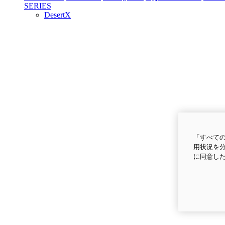
SERIES
DesertX
「すべての
用状況を分
に同意し