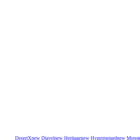
DesertX
new
Diavel
new
Heritage
new
Hypermotard
new
Monst