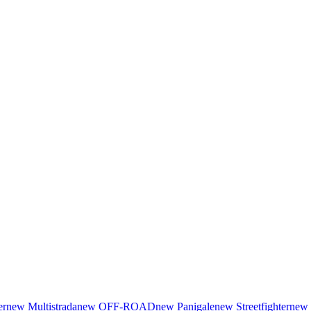
er
new
Multistrada
new
OFF-ROAD
new
Panigale
new
Streetfighter
new