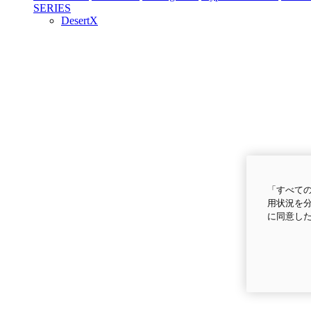
SERIES
DesertX
「すべての
用状況を分
に同意し