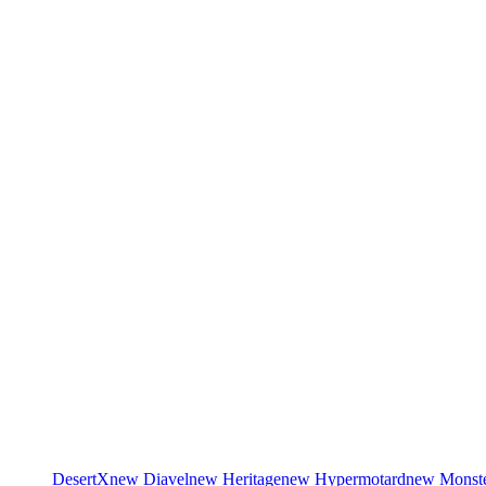
DesertX
new
Diavel
new
Heritage
new
Hypermotard
new
Monst