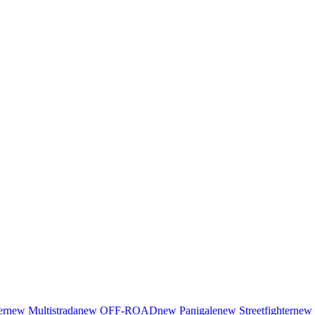
er
new
Multistrada
new
OFF-ROAD
new
Panigale
new
Streetfighter
new