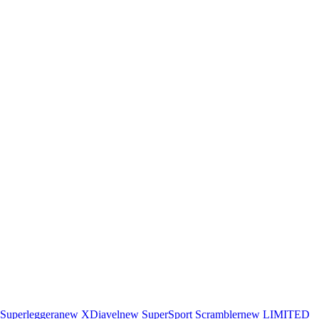
Superleggera
new
XDiavel
new
SuperSport
Scrambler
new
LIMITED