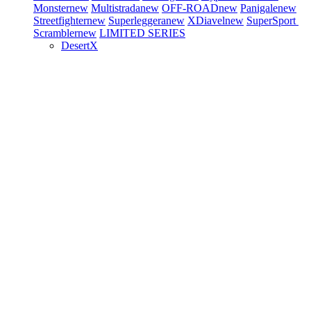
Monster
new
Multistrada
new
OFF-ROAD
new
Panigale
new
Streetfighter
new
Superleggera
new
XDiavel
new
SuperSport
Scrambler
new
LIMITED SERIES
DesertX