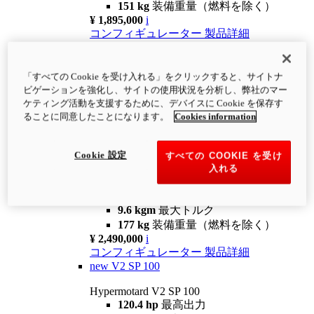
151 kg
装備重量（燃料を除く）
¥ 1,895,000
i
コンフィギュレーター
製品詳細
new
V2
Hypermotard V2
「すべての Cookie を受け入れる」をクリックすると、サイトナ
120.4 hp
最高出力
ビゲーションを強化し、サイトの使用状況を分析し、弊社のマー
9.6 kgm
最大トルク
ケティング活動を支援するために、デバイスに Cookie を保存す
180 kg
装備重量（燃料を除く）
ることに同意したことになります。
Cookies information
¥ 1,990,000
i
コンフィギュレーター
製品詳細
Cookie 設定
すべての COOKIE を受け
new
V2 SP
入れる
Hypermotard V2 SP
120.4 hp
最高出力
9.6 kgm
最大トルク
177 kg
装備重量（燃料を除く）
¥ 2,490,000
i
コンフィギュレーター
製品詳細
new
V2 SP 100
Hypermotard V2 SP 100
120.4 hp
最高出力