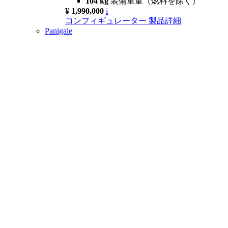
104 kg
装備重量（燃料を除く）
¥ 1,990,000
i
コンフィギュレーター
製品詳細
Panigale