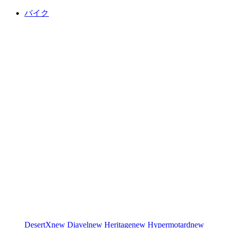
バイク
DesertX
new
Diavel
new
Heritage
new
Hypermotard
new