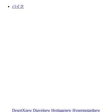
バイク
DesertX
new
Diavel
new
Heritage
new
Hypermotard
new