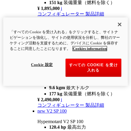
151 kg
装備重量（燃料を除く）
¥ 1,895,000
i
コンフィギュレーター
製品詳細
new
V2
Hypermotard V2
「すべての Cookie を受け入れる」をクリックすると、サイトナ
120.4 hp
最高出力
ビゲーションを強化し、サイトの使用状況を分析し、弊社のマー
9.6 kgm
最大トルク
ケティング活動を支援するために、デバイスに Cookie を保存す
180 kg
装備重量（燃料を除く）
ることに同意したことになります。
Cookies information
¥ 1,990,000
i
コンフィギュレーター
製品詳細
Cookie 設定
すべての COOKIE を受け
new
V2 SP
入れる
Hypermotard V2 SP
120.4 hp
最高出力
9.6 kgm
最大トルク
177 kg
装備重量（燃料を除く）
¥ 2,490,000
i
コンフィギュレーター
製品詳細
new
V2 SP 100
Hypermotard V2 SP 100
120.4 hp
最高出力