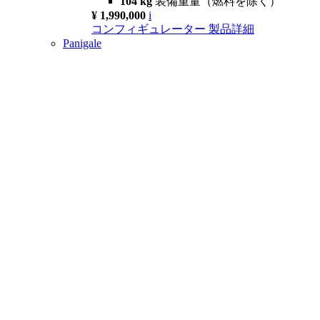
104 kg
装備重量（燃料を除く）
¥ 1,990,000
i
コンフィギュレーター
製品詳細
Panigale