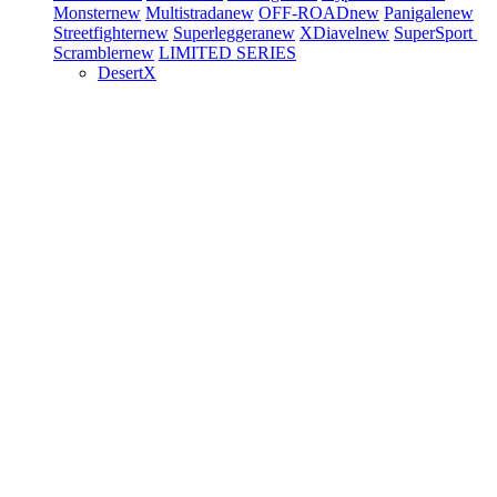
Monster
new
Multistrada
new
OFF-ROAD
new
Panigale
new
Streetfighter
new
Superleggera
new
XDiavel
new
SuperSport
Scrambler
new
LIMITED SERIES
DesertX