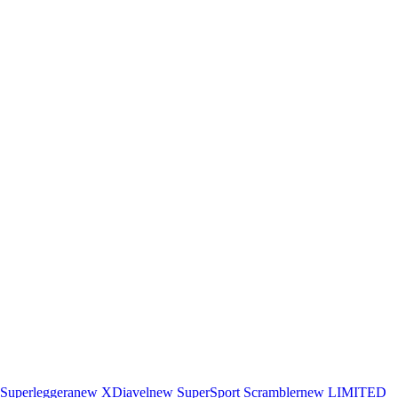
Superleggera
new
XDiavel
new
SuperSport
Scrambler
new
LIMITED