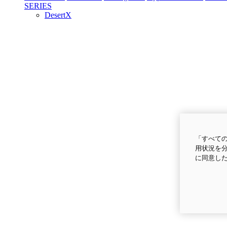
SERIES
DesertX
「すべての
用状況を分
に同意し