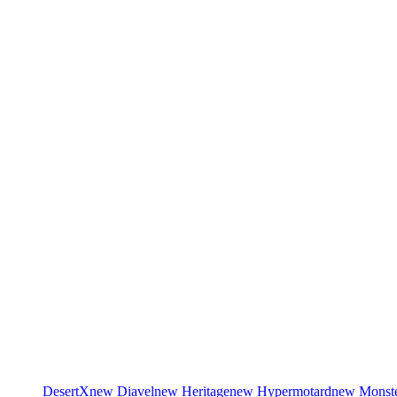
DesertX
new
Diavel
new
Heritage
new
Hypermotard
new
Monst