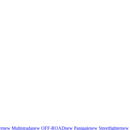
er
new
Multistrada
new
OFF-ROAD
new
Panigale
new
Streetfighter
new