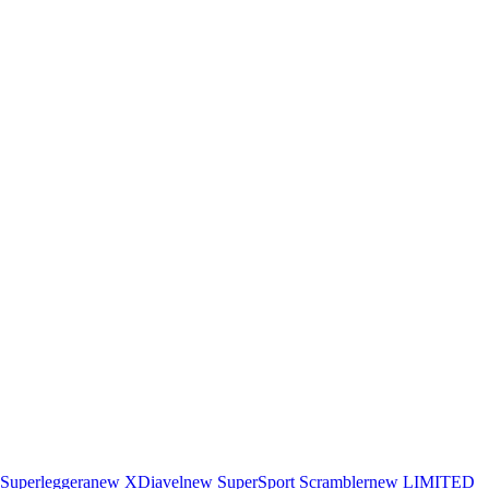
Superleggera
new
XDiavel
new
SuperSport
Scrambler
new
LIMITED