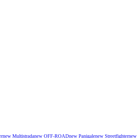
er
new
Multistrada
new
OFF-ROAD
new
Panigale
new
Streetfighter
new