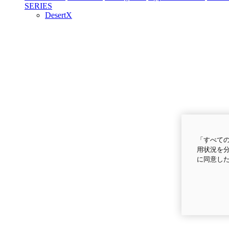
SERIES
DesertX
「すべての
用状況を分
に同意し