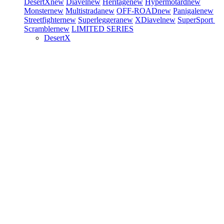
DesertX
new
Diavel
new
Heritage
new
Hypermotard
new
Monster
new
Multistrada
new
OFF-ROAD
new
Panigale
new
Streetfighter
new
Superleggera
new
XDiavel
new
SuperSport
Scrambler
new
LIMITED SERIES
DesertX