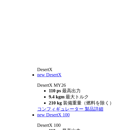
DesertX
new
DesertX
DesertX MY26
110 ps
最高出力
9.4 kgm
最大トルク
210 kg
装備重量（燃料を除く）
コンフィギュレーター
製品詳細
new
DesertX 100
DesertX 100