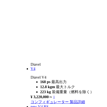
Diavel
V4
Diavel V4
168 ps
最高出力
12.8 kgm
最大トルク
223 kg
装備重量（燃料を除く）
¥ 3,220,000～
i
コンフィギュレーター
製品詳細
new
V4 RS