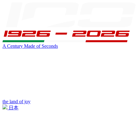
A Century Made of Seconds
the land of joy
日本