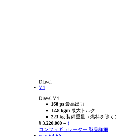
Diavel
V4
Diavel V4
168 ps
最高出力
12.8 kgm
最大トルク
223 kg
装備重量（燃料を除く）
¥ 3,220,000～
i
コンフィギュレーター
製品詳細
new
V4 RS