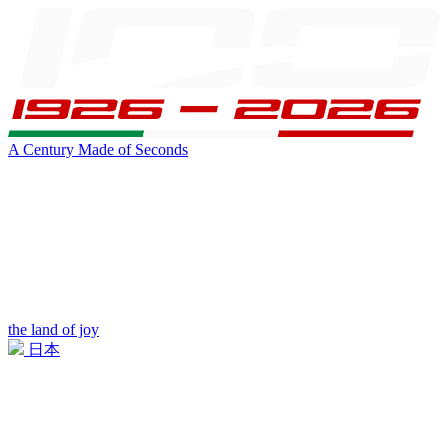
A Century Made of Seconds
the land of joy
日本