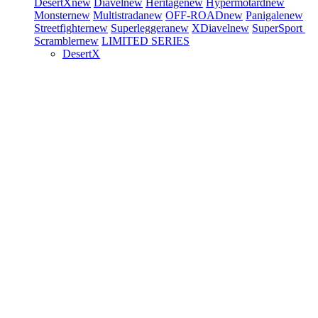
DesertX
new
Diavel
new
Heritage
new
Hypermotard
new
Monster
new
Multistrada
new
OFF-ROAD
new
Panigale
new
Streetfighter
new
Superleggera
new
XDiavel
new
SuperSport
Scrambler
new
LIMITED SERIES
DesertX