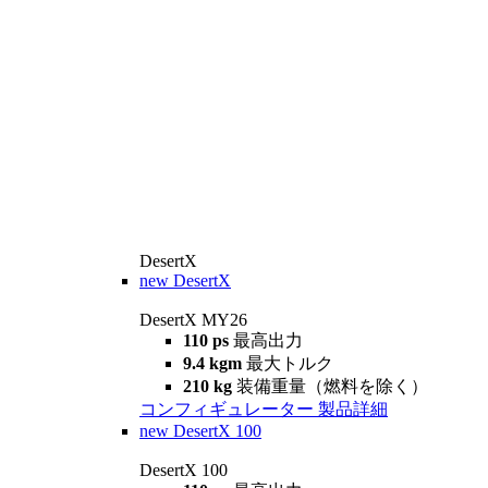
DesertX
new
DesertX
DesertX MY26
110 ps
最高出力
9.4 kgm
最大トルク
210 kg
装備重量（燃料を除く）
コンフィギュレーター
製品詳細
new
DesertX 100
DesertX 100