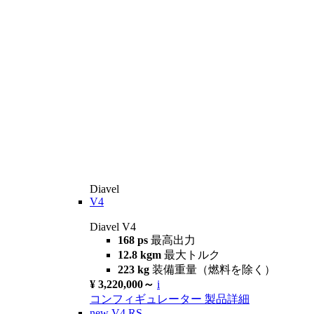
Diavel
V4
Diavel V4
168 ps
最高出力
12.8 kgm
最大トルク
223 kg
装備重量（燃料を除く）
¥ 3,220,000～
i
コンフィギュレーター
製品詳細
new
V4 RS