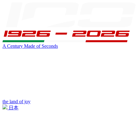
A Century Made of Seconds
the land of joy
日本