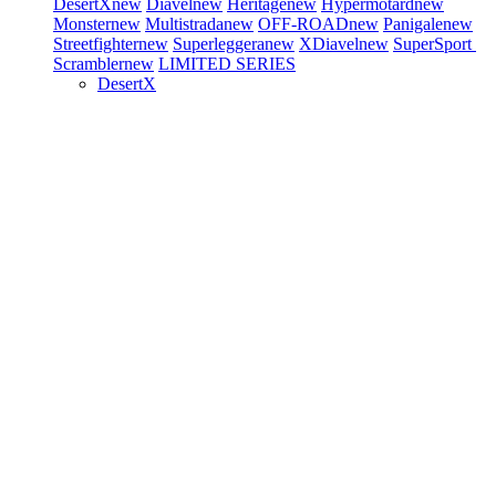
DesertX
new
Diavel
new
Heritage
new
Hypermotard
new
Monster
new
Multistrada
new
OFF-ROAD
new
Panigale
new
Streetfighter
new
Superleggera
new
XDiavel
new
SuperSport
Scrambler
new
LIMITED SERIES
DesertX