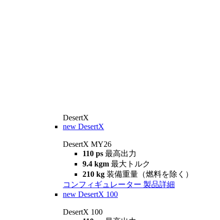
DesertX
new
DesertX
DesertX MY26
110 ps
最高出力
9.4 kgm
最大トルク
210 kg
装備重量（燃料を除く）
コンフィギュレーター
製品詳細
new
DesertX 100
DesertX 100