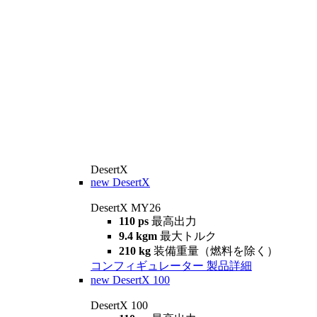
DesertX
new
DesertX
DesertX MY26
110 ps
最高出力
9.4 kgm
最大トルク
210 kg
装備重量（燃料を除く）
コンフィギュレーター
製品詳細
new
DesertX 100
DesertX 100