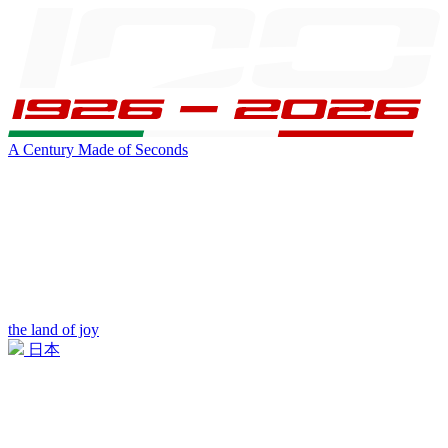
A Century Made of Seconds
the land of joy
日本