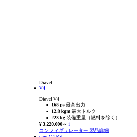
Diavel
V4
Diavel V4
168 ps
最高出力
12.8 kgm
最大トルク
223 kg
装備重量（燃料を除く）
¥ 3,220,000～
i
コンフィギュレーター
製品詳細
new
V4 RS