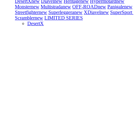
DesertX
new
Diavel
new
Heritage
new
Hypermotard
new
Monster
new
Multistrada
new
OFF-ROAD
new
Panigale
new
Streetfighter
new
Superleggera
new
XDiavel
new
SuperSport
Scrambler
new
LIMITED SERIES
DesertX