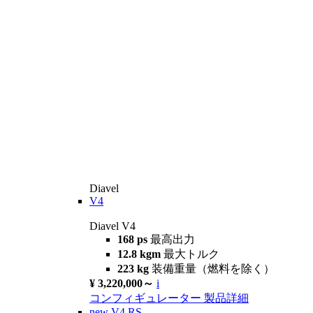
Diavel
V4
Diavel V4
168 ps
最高出力
12.8 kgm
最大トルク
223 kg
装備重量（燃料を除く）
¥ 3,220,000～
i
コンフィギュレーター
製品詳細
new
V4 RS