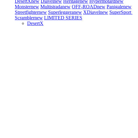
DesertX
new
Diavel
new
Heritage
new
Hypermotard
new
Monster
new
Multistrada
new
OFF-ROAD
new
Panigale
new
Streetfighter
new
Superleggera
new
XDiavel
new
SuperSport
Scrambler
new
LIMITED SERIES
DesertX