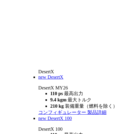
DesertX
new
DesertX
DesertX MY26
110 ps
最高出力
9.4 kgm
最大トルク
210 kg
装備重量（燃料を除く）
コンフィギュレーター
製品詳細
new
DesertX 100
DesertX 100