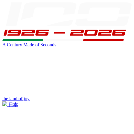
A Century Made of Seconds
the land of joy
日本