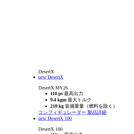
DesertX
new
DesertX
DesertX MY26
110 ps
最高出力
9.4 kgm
最大トルク
210 kg
装備重量（燃料を除く）
コンフィギュレーター
製品詳細
new
DesertX 100
DesertX 100