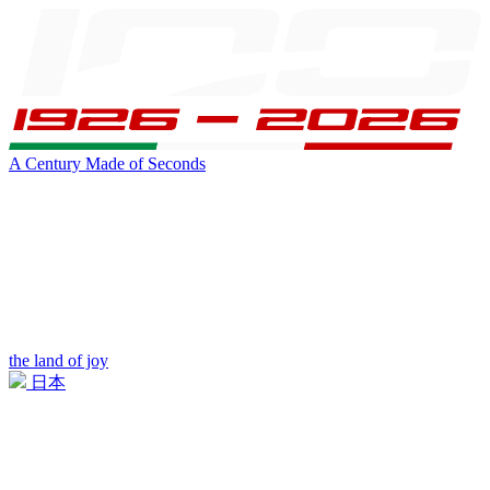
A Century Made of Seconds
the land of joy
日本