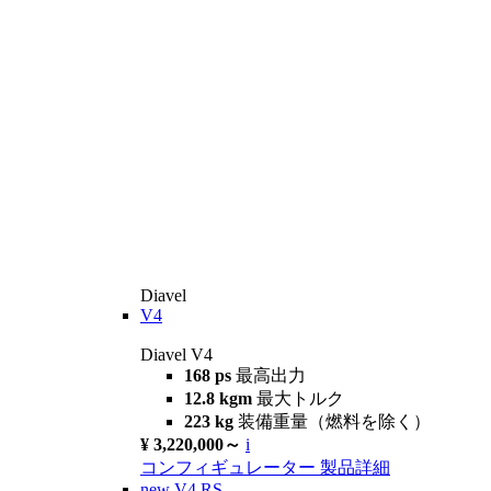
Diavel
V4
Diavel V4
168 ps
最高出力
12.8 kgm
最大トルク
223 kg
装備重量（燃料を除く）
¥ 3,220,000～
i
コンフィギュレーター
製品詳細
new
V4 RS