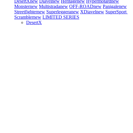
DesertX
new
Diavel
new
Heritage
new
Hypermotard
new
Monster
new
Multistrada
new
OFF-ROAD
new
Panigale
new
Streetfighter
new
Superleggera
new
XDiavel
new
SuperSport
Scrambler
new
LIMITED SERIES
DesertX