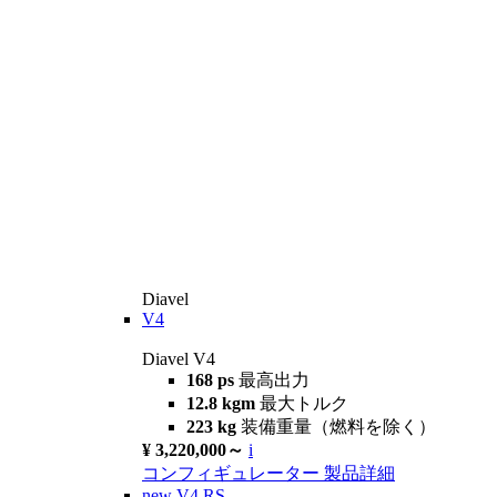
Diavel
V4
Diavel V4
168 ps
最高出力
12.8 kgm
最大トルク
223 kg
装備重量（燃料を除く）
¥ 3,220,000～
i
コンフィギュレーター
製品詳細
new
V4 RS