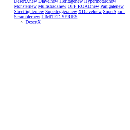
DesertX
new
Diavel
new
Heritage
new
Hypermotard
new
Monster
new
Multistrada
new
OFF-ROAD
new
Panigale
new
Streetfighter
new
Superleggera
new
XDiavel
new
SuperSport
Scrambler
new
LIMITED SERIES
DesertX