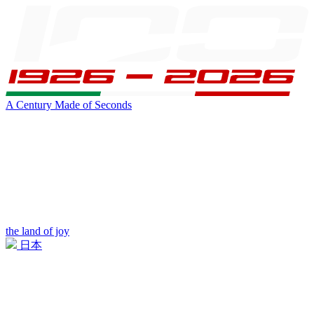
A Century Made of Seconds
the land of joy
日本