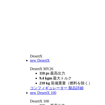
DesertX
new
DesertX
DesertX MY26
110 ps
最高出力
9.4 kgm
最大トルク
210 kg
装備重量（燃料を除く）
コンフィギュレーター
製品詳細
new
DesertX 100
DesertX 100