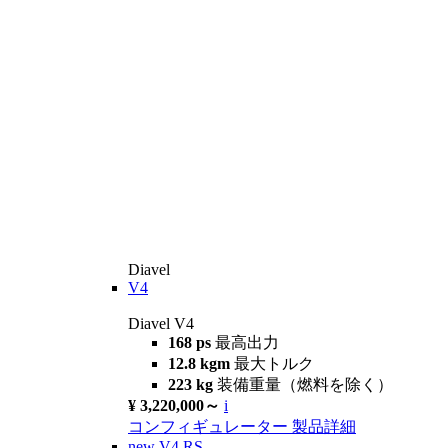
Diavel
V4
Diavel V4
168 ps
最高出力
12.8 kgm
最大トルク
223 kg
装備重量（燃料を除く）
¥ 3,220,000～
i
コンフィギュレーター
製品詳細
new
V4 RS