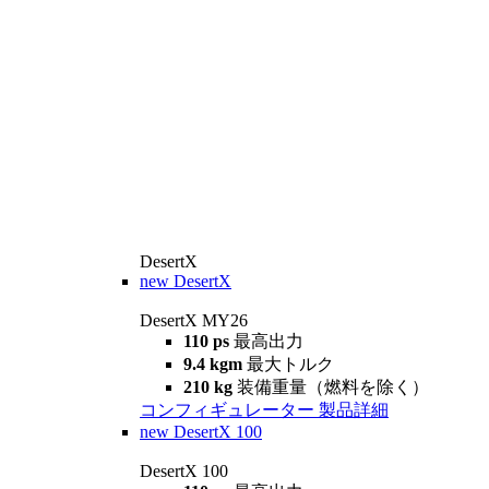
DesertX
new
DesertX
DesertX MY26
110 ps
最高出力
9.4 kgm
最大トルク
210 kg
装備重量（燃料を除く）
コンフィギュレーター
製品詳細
new
DesertX 100
DesertX 100