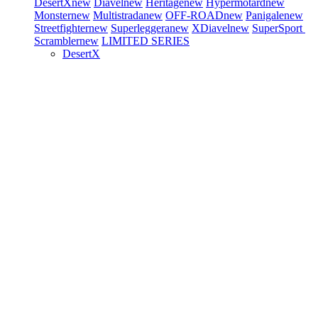
DesertX
new
Diavel
new
Heritage
new
Hypermotard
new
Monster
new
Multistrada
new
OFF-ROAD
new
Panigale
new
Streetfighter
new
Superleggera
new
XDiavel
new
SuperSport
Scrambler
new
LIMITED SERIES
DesertX