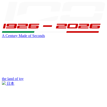
A Century Made of Seconds
the land of joy
日本