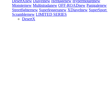
DesertX
new
Diavel
new
Heritage
new
Hypermotard
new
Monster
new
Multistrada
new
OFF-ROAD
new
Panigale
new
Streetfighter
new
Superleggera
new
XDiavel
new
SuperSport
Scrambler
new
LIMITED SERIES
DesertX