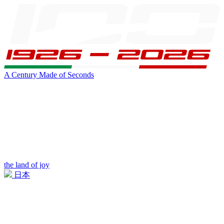
A Century Made of Seconds
the land of joy
日本