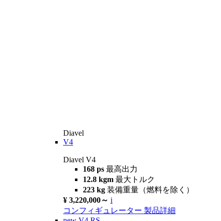
Diavel
V4
Diavel V4
168 ps
最高出力
12.8 kgm
最大トルク
223 kg
装備重量（燃料を除く）
¥ 3,220,000～
i
コンフィギュレーター
製品詳細
new
V4 RS