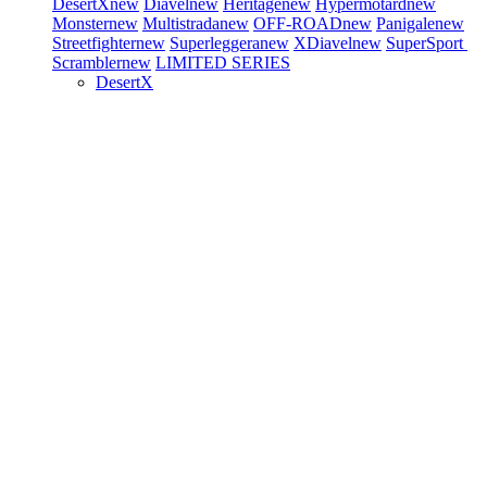
DesertX
new
Diavel
new
Heritage
new
Hypermotard
new
Monster
new
Multistrada
new
OFF-ROAD
new
Panigale
new
Streetfighter
new
Superleggera
new
XDiavel
new
SuperSport
Scrambler
new
LIMITED SERIES
DesertX