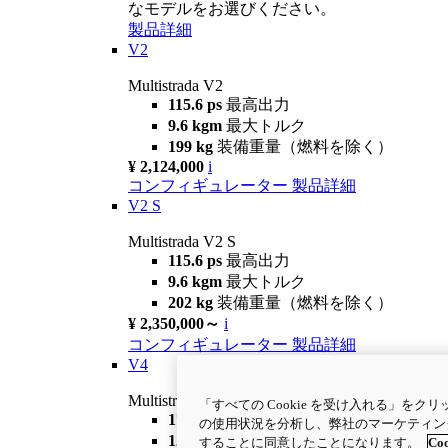
なモデルをお選びください。
製品詳細
V2
Multistrada V2
115.6 ps
最高出力
9.6 kgm
最大トルク
199 kg
装備重量（燃料を除く）
¥ 2,124,000
i
コンフィギュレーター
製品詳細
V2 S
Multistrada V2 S
115.6 ps
最高出力
9.6 kgm
最大トルク
202 kg
装備重量（燃料を除く）
¥ 2,350,000～
i
コンフィギュレーター
製品詳細
V4
Multistrada V4
「すべての Cookie を受け入れる」を
170 ps
最高出力
の使用状況を分析し、弊社のマーケティング活
12.7 kgm
最大トルク
することに同意したことになります。
Coo