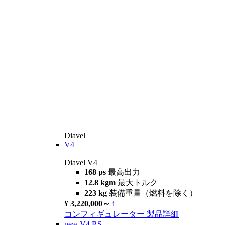
Diavel
V4
Diavel V4
168 ps
最高出力
12.8 kgm
最大トルク
223 kg
装備重量（燃料を除く）
¥ 3,220,000～
i
コンフィギュレーター
製品詳細
new
V4 RS