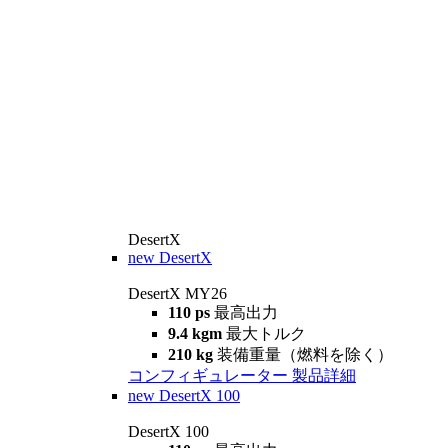
DesertX
new
DesertX
DesertX MY26
110 ps
最高出力
9.4 kgm
最大トルク
210 kg
装備重量（燃料を除く）
コンフィギュレーター
製品詳細
new
DesertX 100
DesertX 100