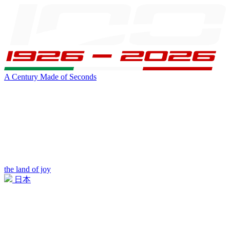
A Century Made of Seconds
the land of joy
日本