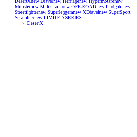
DesertX
new
Diavel
new
Heritage
new
Hypermotard
new
Monster
new
Multistrada
new
OFF-ROAD
new
Panigale
new
Streetfighter
new
Superleggera
new
XDiavel
new
SuperSport
Scrambler
new
LIMITED SERIES
DesertX