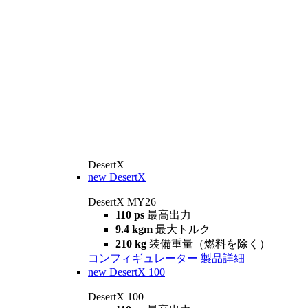
DesertX
new
DesertX
DesertX MY26
110 ps
最高出力
9.4 kgm
最大トルク
210 kg
装備重量（燃料を除く）
コンフィギュレーター
製品詳細
new
DesertX 100
DesertX 100