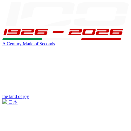
A Century Made of Seconds
the land of joy
日本