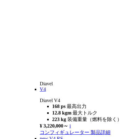
Diavel
V4
Diavel V4
168 ps
最高出力
12.8 kgm
最大トルク
223 kg
装備重量（燃料を除く）
¥ 3,220,000～
i
コンフィギュレーター
製品詳細
new
V4 RS