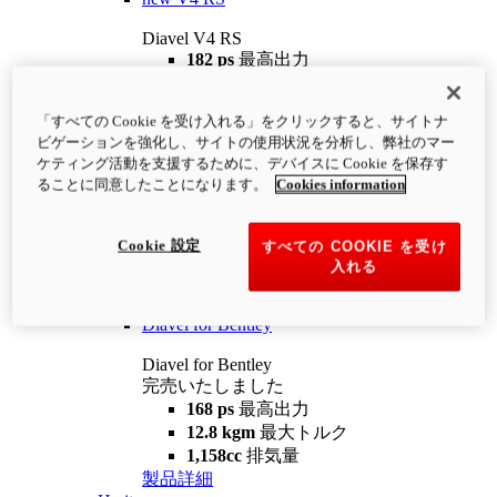
Diavel V4 RS
182 ps
最高出力
12.2 kgm
最大トルク
220 kg
装備重量（燃料を除く）
「すべての Cookie を受け入れる」をクリックすると、サイトナ
¥4,400,000
i
ビゲーションを強化し、サイトの使用状況を分析し、弊社のマー
コンフィギュレーター
製品詳細
ケティング活動を支援するために、デバイスに Cookie を保存す
new
V4 RS 100
ることに同意したことになります。
Cookies information
Diavel V4 RS 100
182 ps
最高出力
Cookie 設定
すべての COOKIE を受け
12.2 kgm
最大トルク
入れる
220 kg
装備重量（燃料を除く）
製品詳細
Diavel for Bentley
Diavel for Bentley
完売いたしました
168 ps
最高出力
12.8 kgm
最大トルク
1,158cc
排気量
製品詳細