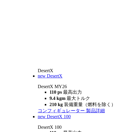
DesertX
new
DesertX
DesertX MY26
110 ps
最高出力
9.4 kgm
最大トルク
210 kg
装備重量（燃料を除く）
コンフィギュレーター
製品詳細
new
DesertX 100
DesertX 100