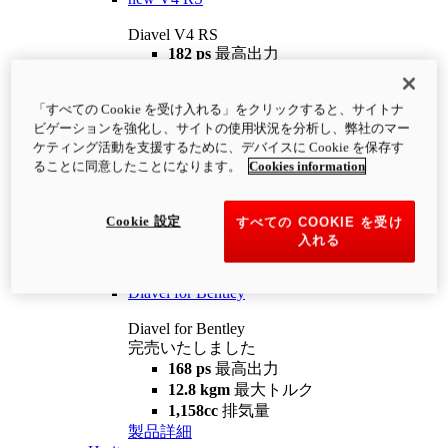
Diavel V4 RS
182 ps
最高出力
12.2 kgm
最大トルク
220 kg
装備重量（燃料を除く）
「すべての Cookie を受け入れる」をクリックすると、サイトナ
¥4,400,000
i
ビゲーションを強化し、サイトの使用状況を分析し、弊社のマー
コンフィギュレーター
製品詳細
ケティング活動を支援するために、デバイスに Cookie を保存す
new
V4 RS 100
ることに同意したことになります。
Cookies information
Diavel V4 RS 100
182 ps
最高出力
Cookie 設定
すべての COOKIE を受け
12.2 kgm
最大トルク
入れる
220 kg
装備重量（燃料を除く）
製品詳細
Diavel for Bentley
Diavel for Bentley
完売いたしました
168 ps
最高出力
12.8 kgm
最大トルク
1,158cc
排気量
製品詳細