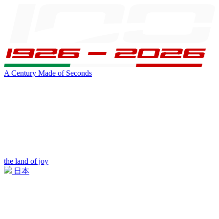
A Century Made of Seconds
the land of joy
日本