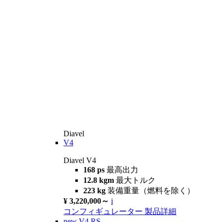
Diavel
V4
Diavel V4
168 ps
最高出力
12.8 kgm
最大トルク
223 kg
装備重量（燃料を除く）
¥ 3,220,000～
i
コンフィギュレーター
製品詳細
new
V4 RS