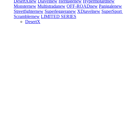
DesertX
new
Diavel
new
Heritage
new
Hypermotard
new
Monster
new
Multistrada
new
OFF-ROAD
new
Panigale
new
Streetfighter
new
Superleggera
new
XDiavel
new
SuperSport
Scrambler
new
LIMITED SERIES
DesertX