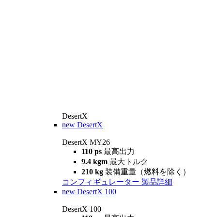
DesertX
new
DesertX
DesertX MY26
110 ps
最高出力
9.4 kgm
最大トルク
210 kg
装備重量（燃料を除く）
コンフィギュレーター
製品詳細
new
DesertX 100
DesertX 100