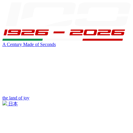
A Century Made of Seconds
the land of joy
日本