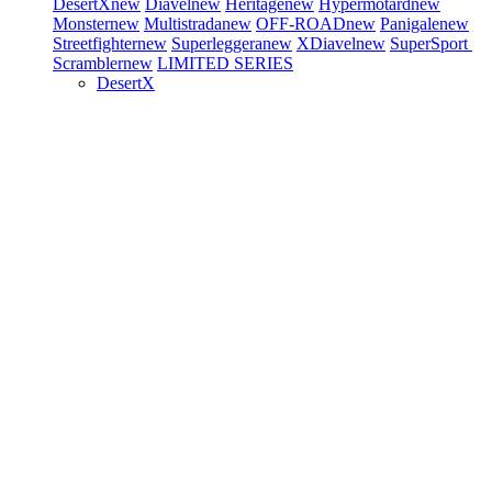
DesertX
new
Diavel
new
Heritage
new
Hypermotard
new
Monster
new
Multistrada
new
OFF-ROAD
new
Panigale
new
Streetfighter
new
Superleggera
new
XDiavel
new
SuperSport
Scrambler
new
LIMITED SERIES
DesertX