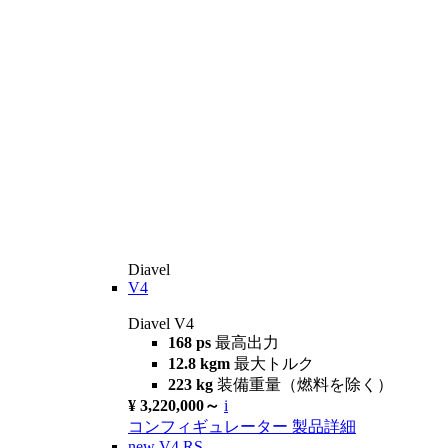
Diavel
V4
Diavel V4
168 ps
最高出力
12.8 kgm
最大トルク
223 kg
装備重量（燃料を除く）
¥ 3,220,000～
i
コンフィギュレーター
製品詳細
new
V4 RS