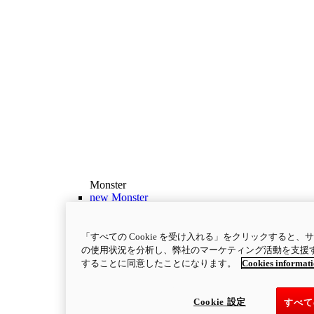
Monster
new
Monster
Monster
111 ps
最高出力
「すべての Cookie を受け入れる」をクリックすると
9.3 kgm
最大トルク
の使用状況を分析し、弊社のマーケティング活動を支援するた
することに同意したことになります。
Cookies informat
175 kg
装備重量（燃料を除く）
￥1,662,000～
i
コンフィギュレーター
製品詳細
Cookie 設定
すべて
new
Monster +