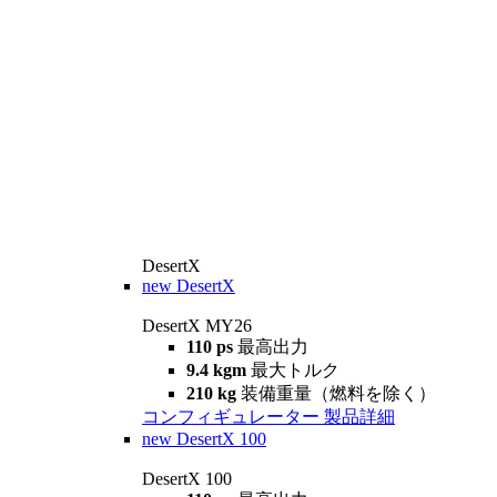
DesertX
new
DesertX
DesertX MY26
110 ps
最高出力
9.4 kgm
最大トルク
210 kg
装備重量（燃料を除く）
コンフィギュレーター
製品詳細
new
DesertX 100
DesertX 100