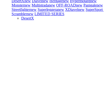
DesertX
new
Diavel
new
Heritage
new
Hypermotard
new
Monster
new
Multistrada
new
OFF-ROAD
new
Panigale
new
Streetfighter
new
Superleggera
new
XDiavel
new
SuperSport
Scrambler
new
LIMITED SERIES
DesertX