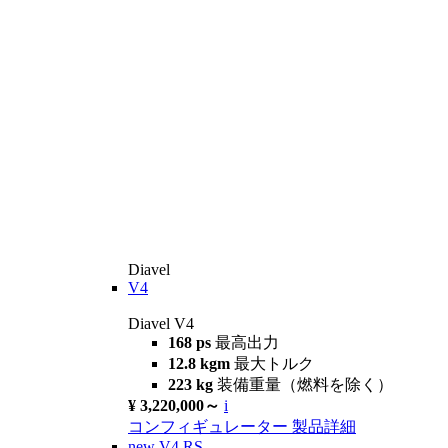
Diavel
V4
Diavel V4
168 ps
最高出力
12.8 kgm
最大トルク
223 kg
装備重量（燃料を除く）
¥ 3,220,000～
i
コンフィギュレーター
製品詳細
new
V4 RS