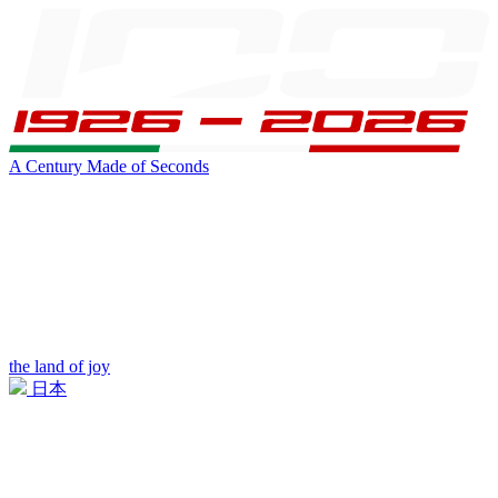
A Century Made of Seconds
the land of joy
日本