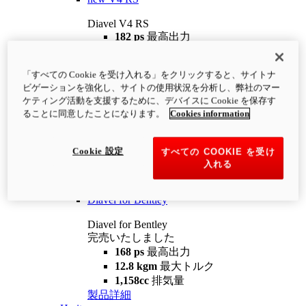
Diavel V4 RS
182 ps
最高出力
12.2 kgm
最大トルク
220 kg
装備重量（燃料を除く）
「すべての Cookie を受け入れる」をクリックすると、サイトナ
¥4,400,000
i
ビゲーションを強化し、サイトの使用状況を分析し、弊社のマー
コンフィギュレーター
製品詳細
ケティング活動を支援するために、デバイスに Cookie を保存す
new
V4 RS 100
ることに同意したことになります。
Cookies information
Diavel V4 RS 100
182 ps
最高出力
Cookie 設定
すべての COOKIE を受け
12.2 kgm
最大トルク
入れる
220 kg
装備重量（燃料を除く）
製品詳細
Diavel for Bentley
Diavel for Bentley
完売いたしました
168 ps
最高出力
12.8 kgm
最大トルク
1,158cc
排気量
製品詳細