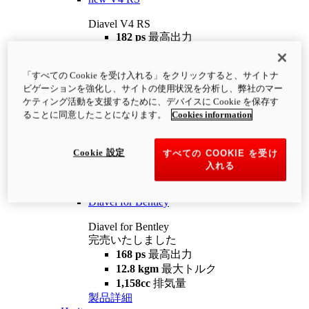
Diavel V4 RS
182 ps
最高出力
12.2 kgm
最大トルク
220 kg
装備重量（燃料を除く）
「すべての Cookie を受け入れる」をクリックすると、サイトナ
¥4,400,000
i
ビゲーションを強化し、サイトの使用状況を分析し、弊社のマー
コンフィギュレーター
製品詳細
ケティング活動を支援するために、デバイスに Cookie を保存す
new
V4 RS 100
ることに同意したことになります。
Cookies information
Diavel V4 RS 100
182 ps
最高出力
Cookie 設定
すべての COOKIE を受け
12.2 kgm
最大トルク
入れる
220 kg
装備重量（燃料を除く）
製品詳細
Diavel for Bentley
Diavel for Bentley
完売いたしました
168 ps
最高出力
12.8 kgm
最大トルク
1,158cc
排気量
製品詳細