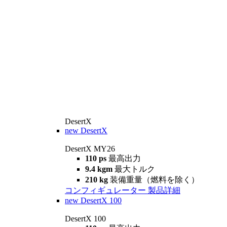
DesertX
new
DesertX
DesertX MY26
110 ps
最高出力
9.4 kgm
最大トルク
210 kg
装備重量（燃料を除く）
コンフィギュレーター
製品詳細
new
DesertX 100
DesertX 100