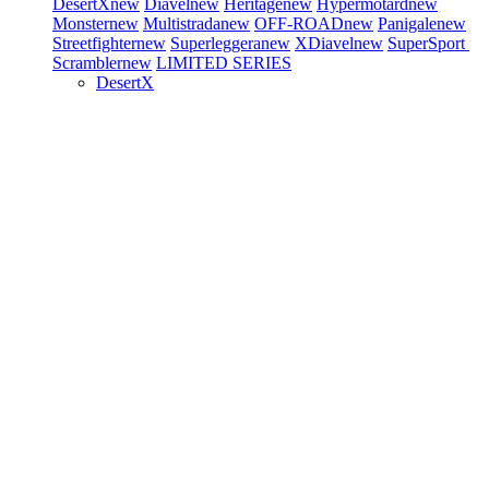
DesertX
new
Diavel
new
Heritage
new
Hypermotard
new
Monster
new
Multistrada
new
OFF-ROAD
new
Panigale
new
Streetfighter
new
Superleggera
new
XDiavel
new
SuperSport
Scrambler
new
LIMITED SERIES
DesertX