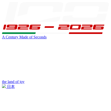
A Century Made of Seconds
the land of joy
日本