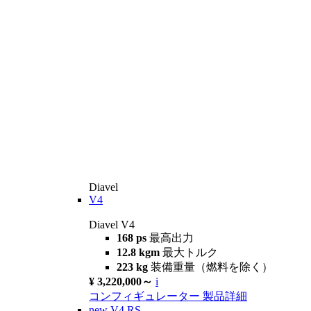
Diavel
V4
Diavel V4
168 ps
最高出力
12.8 kgm
最大トルク
223 kg
装備重量（燃料を除く）
¥ 3,220,000～
i
コンフィギュレーター
製品詳細
new
V4 RS