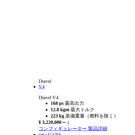
Diavel
V4
Diavel V4
168 ps
最高出力
12.8 kgm
最大トルク
223 kg
装備重量（燃料を除く）
¥ 3,220,000～
i
コンフィギュレーター
製品詳細
new
V4 RS