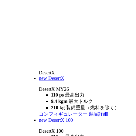
DesertX
new
DesertX
DesertX MY26
110 ps
最高出力
9.4 kgm
最大トルク
210 kg
装備重量（燃料を除く）
コンフィギュレーター
製品詳細
new
DesertX 100
DesertX 100