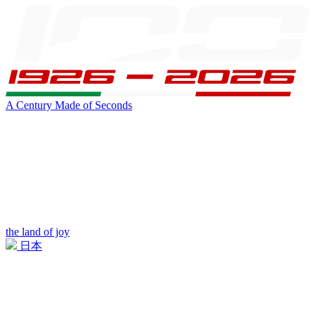
A Century Made of Seconds
the land of joy
日本