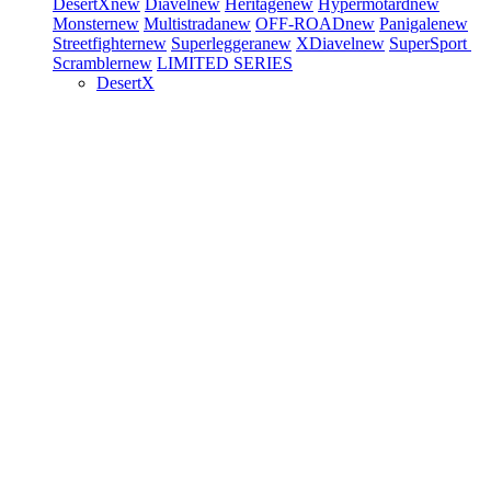
DesertX
new
Diavel
new
Heritage
new
Hypermotard
new
Monster
new
Multistrada
new
OFF-ROAD
new
Panigale
new
Streetfighter
new
Superleggera
new
XDiavel
new
SuperSport
Scrambler
new
LIMITED SERIES
DesertX