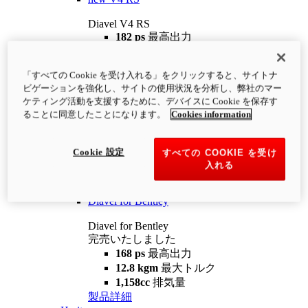
Diavel V4 RS
182 ps
最高出力
12.2 kgm
最大トルク
220 kg
装備重量（燃料を除く）
「すべての Cookie を受け入れる」をクリックすると、サイトナ
¥4,400,000
i
ビゲーションを強化し、サイトの使用状況を分析し、弊社のマー
コンフィギュレーター
製品詳細
ケティング活動を支援するために、デバイスに Cookie を保存す
new
V4 RS 100
ることに同意したことになります。
Cookies information
Diavel V4 RS 100
182 ps
最高出力
Cookie 設定
すべての COOKIE を受け
12.2 kgm
最大トルク
入れる
220 kg
装備重量（燃料を除く）
製品詳細
Diavel for Bentley
Diavel for Bentley
完売いたしました
168 ps
最高出力
12.8 kgm
最大トルク
1,158cc
排気量
製品詳細