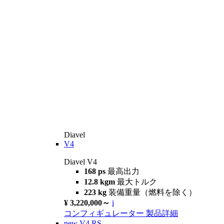
Diavel
V4
Diavel V4
168 ps
最高出力
12.8 kgm
最大トルク
223 kg
装備重量（燃料を除く）
¥ 3,220,000～
i
コンフィギュレーター
製品詳細
new
V4 RS