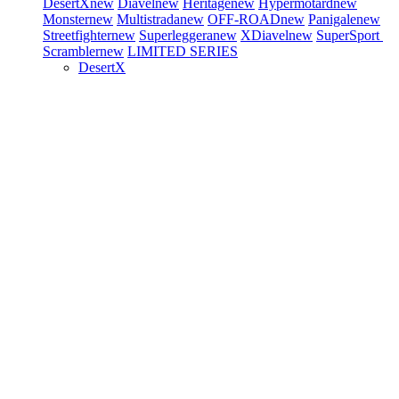
DesertX
new
Diavel
new
Heritage
new
Hypermotard
new
Monster
new
Multistrada
new
OFF-ROAD
new
Panigale
new
Streetfighter
new
Superleggera
new
XDiavel
new
SuperSport
Scrambler
new
LIMITED SERIES
DesertX