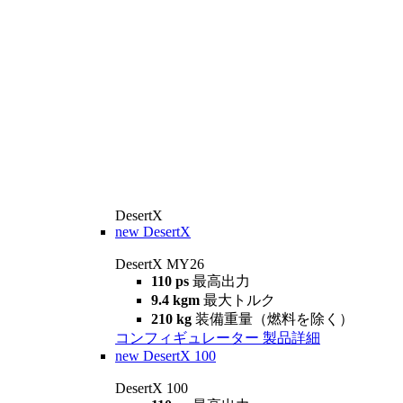
DesertX
new
DesertX
DesertX MY26
110 ps
最高出力
9.4 kgm
最大トルク
210 kg
装備重量（燃料を除く）
コンフィギュレーター
製品詳細
new
DesertX 100
DesertX 100