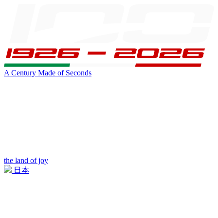
A Century Made of Seconds
the land of joy
日本