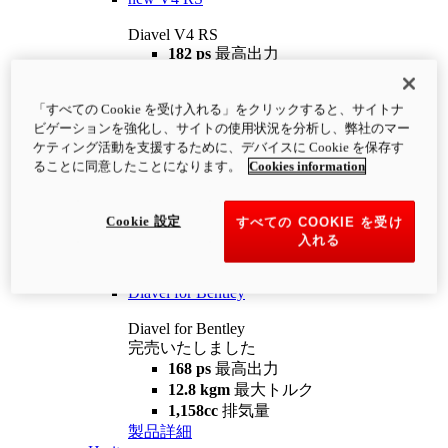
Diavel V4 RS
182 ps
最高出力
12.2 kgm
最大トルク
220 kg
装備重量（燃料を除く）
「すべての Cookie を受け入れる」をクリックすると、サイトナ
¥4,400,000
i
ビゲーションを強化し、サイトの使用状況を分析し、弊社のマー
コンフィギュレーター
製品詳細
ケティング活動を支援するために、デバイスに Cookie を保存す
new
V4 RS 100
ることに同意したことになります。
Cookies information
Diavel V4 RS 100
182 ps
最高出力
Cookie 設定
すべての COOKIE を受け
12.2 kgm
最大トルク
入れる
220 kg
装備重量（燃料を除く）
製品詳細
Diavel for Bentley
Diavel for Bentley
完売いたしました
168 ps
最高出力
12.8 kgm
最大トルク
1,158cc
排気量
製品詳細