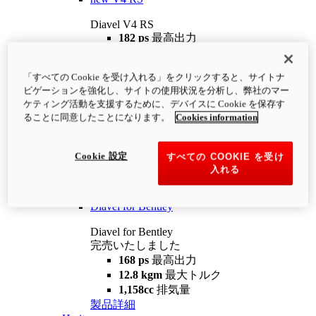
Diavel V4 RS
182 ps
最高出力
12.2 kgm
最大トルク
220 kg
装備重量（燃料を除く）
「すべての Cookie を受け入れる」をクリックすると、サイトナ
¥4,400,000
i
ビゲーションを強化し、サイトの使用状況を分析し、弊社のマー
コンフィギュレーター
製品詳細
ケティング活動を支援するために、デバイスに Cookie を保存す
new
V4 RS 100
ることに同意したことになります。
Cookies information
Diavel V4 RS 100
182 ps
最高出力
Cookie 設定
すべての COOKIE を受け
12.2 kgm
最大トルク
入れる
220 kg
装備重量（燃料を除く）
製品詳細
Diavel for Bentley
Diavel for Bentley
完売いたしました
168 ps
最高出力
12.8 kgm
最大トルク
1,158cc
排気量
製品詳細