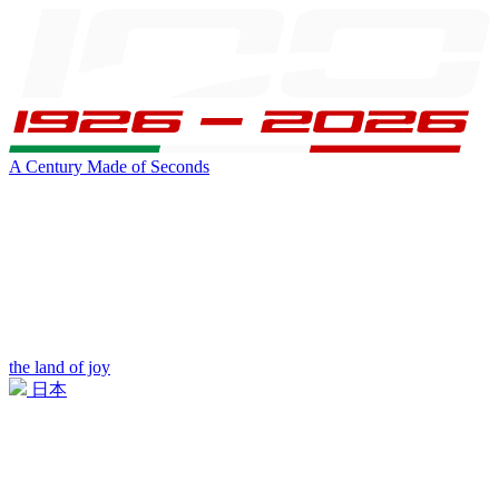
A Century Made of Seconds
the land of joy
日本