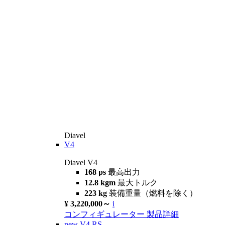
Diavel
V4
Diavel V4
168 ps
最高出力
12.8 kgm
最大トルク
223 kg
装備重量（燃料を除く）
¥ 3,220,000～
i
コンフィギュレーター
製品詳細
new
V4 RS