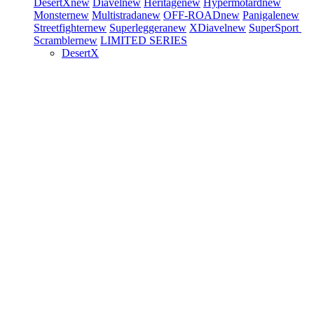
DesertX
new
Diavel
new
Heritage
new
Hypermotard
new
Monster
new
Multistrada
new
OFF-ROAD
new
Panigale
new
Streetfighter
new
Superleggera
new
XDiavel
new
SuperSport
Scrambler
new
LIMITED SERIES
DesertX