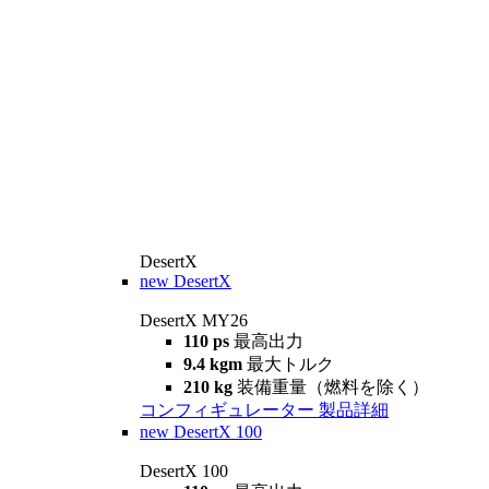
DesertX
new
DesertX
DesertX MY26
110 ps
最高出力
9.4 kgm
最大トルク
210 kg
装備重量（燃料を除く）
コンフィギュレーター
製品詳細
new
DesertX 100
DesertX 100